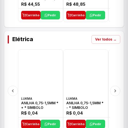
E 1"C21.PQ DECA
1/2"-3/4"-1" ACB M
1/2"-3/4
R$ 44,55
R$ 48,85
R$ 32,9
CS 33 ICO
CROSS T
Carrinho
Pedir
Carrinho
Pedir
Carrinh
Elétrica
Ver todos →
LUKMA
LUKMA
LUKMA
ANILHA 0,75-1,5MM *
ANILHA 0,75-1,5MM *
ANILHA 0
+ * SIMBOLO
- * SIMBOLO
R$ 0,04
R$ 0,04
R$ 0,04
Carrinho
Pedir
Carrinho
Pedir
Carrinh