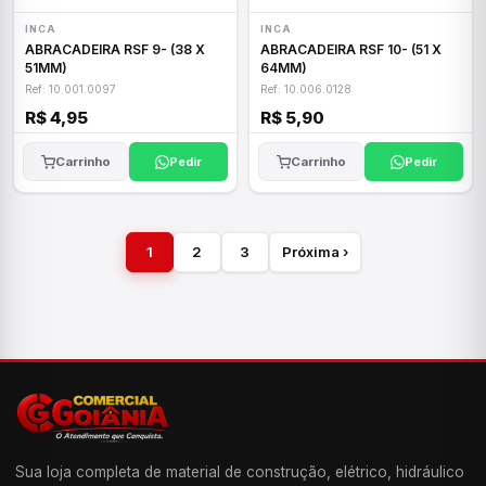
INCA
INCA
ABRACADEIRA RSF 9- (38 X
ABRACADEIRA RSF 10- (51 X
51MM)
64MM)
Ref: 10.001.0097
Ref: 10.006.0128
R$ 4,95
R$ 5,90
Carrinho
Pedir
Carrinho
Pedir
1
2
3
Próxima ›
Sua loja completa de material de construção, elétrico, hidráulico