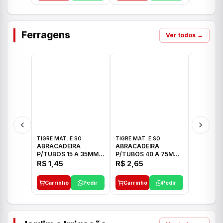
Ferragens
Ver todos →
TIGRE MAT. E SO
TIGRE MAT. E SO
TIGRE MAT
ABRACADEIRA
ABRACADEIRA
ABRACAD
P/TUBOS 15 A 35MM
P/TUBOS 40 A 75MM
P/TUBOS 
TIGRE
TIGRE
TIGRE
R$ 1,45
R$ 2,65
R$ 6,05
Carrinho
Pedir
Carrinho
Pedir
Carrinh