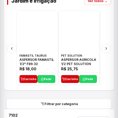
Jardim e Irrigação
Ver todos →
FAMASTIL TAURUS
PET SOLUTION
IMPLEBRA
ASPERSOR FAMASTIL
ASPERSOR AGRICOLA
ASPERSO
1/2" F89.32
1/2 PET SOLUTION
3/4 IMPL
R$ 18,00
R$ 25,75
R$ 26,3
Carrinho
Pedir
Carrinho
Pedir
Carrinh
Filtrar por categoria
7102