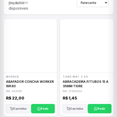
produtos
Página 1/296
disponíveis
WORKER
TIGRE MAT. E SO
ABAFADOR CONCHA WORKER
ABRACADEIRA P/TUBOS 15 A
WK60
35MM TIGRE
Ref: 442585
Ref: 27984254
R$ 22,00
R$ 1,45
Carrinho
Pedir
Carrinho
Pedir