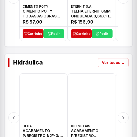
CIMENTO POTY
ETERNIT S.A.
LEF CERA
CIMENTO POTY
TELHA ETERNIT 6MM
PORCELA
TODAS AS OBRAS
ONDULADA 3,66X1,10
72X72 7
50KG CP-II F/32
48,80KG
C/2,59M
R$ 57,00
R$ 156,90
R$ 71,0
Carrinho
Pedir
Carrinho
Pedir
Carrinh
Hidráulica
Ver todos →
DECA
ICO METAIS
TIGRE
ACABAMENTO
ACABAMENTO
ACABAM
P/REGISTRO 1/2"-3/4"
P/REGISTRO
P/REGIS