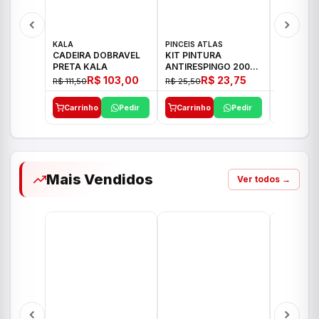
KALA
PINCEIS ATLAS
BOSCH
CADEIRA DOBRAVEL
KIT PINTURA
PARAFUS
PRETA KALA
ANTIRESPINGO 2003
FURADEI
ATLAS 03 PCS
12V GSR 
R$ 103,00
R$ 23,75
R$ 111,50
R$ 25,50
R$ 477,00
Carrinho
Pedir
Carrinho
Pedir
Carrinh
Mais Vendidos
Ver todos →