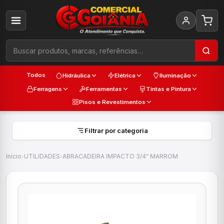
Todos
Hidráulica
Elétrica
Iluminação
Ferragens
Ferramentas
Tintas e Pintura
Pisos e Revestimentos
Filtrar por categoria
Início
›
UTILIDADES
›
ABRACADEIRA IMPACTO 3/4" MARROM