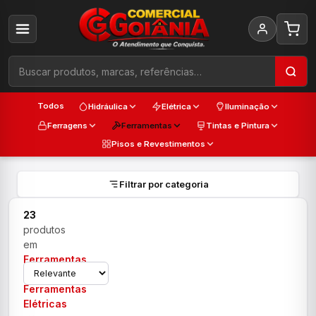
Todos
Hidráulica
Elétrica
Iluminação
Ferragens
Ferramentas
Tintas e Pintura
Pisos e Revestimentos
Filtrar por categoria
23
produtos
em
Ferramentas
›
Ferramentas
Elétricas