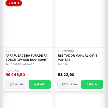
-7% OFF
BOSCH
THOMPSON
PARAFUSADEIRA FURADEIRA
REBITADOR MANUAL 09" 4
BOSCH 12V GSR 1000 SMART
PONTAS
FAMASTIL/THOMPSON
Ref: 0601.9F4.0E4-000
Ref: 326
R$ 477,00
R$ 443,50
R$ 22,90
Carrinho
Pedir
Carrinho
Pedir