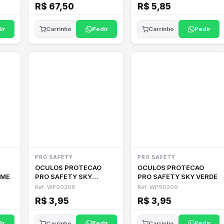
R$ 67,50
R$ 5,85
ir
Pedir
Pedir
Carrinho
Carrinho
PRO SAFETY
PRO SAFETY
OCULOS PROTECAO
OCULOS PROTECAO
UME
PRO SAFETY SKY
PRO SAFETY SKY VERDE
INCOLOR
Ref: WPS0206
Ref: WPS0209
R$ 3,95
R$ 3,95
ir
Pedir
Pedir
Carrinho
Carrinho