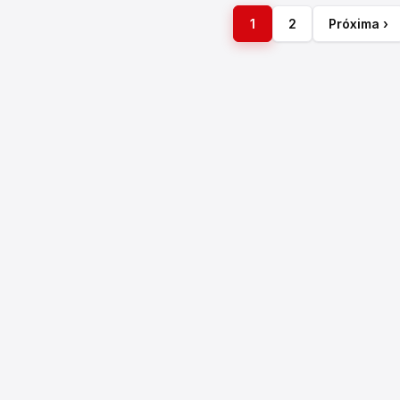
1
2
Próxima ›