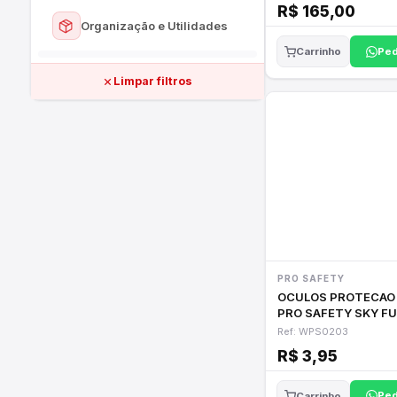
R$ 165,00
Ver todos
Organização e Utilidades
Aspersores e Irrigação
Ped
Carrinho
Ver todos
Telas e Cercas
Limpar filtros
Prateleiras e Nichos
Cordas e Lonas
Utilidades do Lar
PRO SAFETY
OCULOS PROTECAO
PRO SAFETY SKY F
Ref: WPS0203
R$ 3,95
Ped
Carrinho