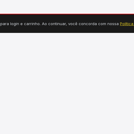
s para login e carrinho. Ao continuar, você concorda com nossa
Polític
TEGORIAS
INFORMAÇÕES
Tucuruí, PA
dráulica
Seg a Sex: 7h30 às 18h
étrica
Sábado: 7h30 às 12h30
uminação
(94) 99149-3550
rragens