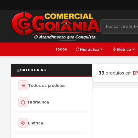
Todos
Hidráulica
Elétrica
CATEGORIAS
39
produtos em
EP
Todos os produtos
Hidráulica
Ver todos
Elétrica
Torneiras e Registros