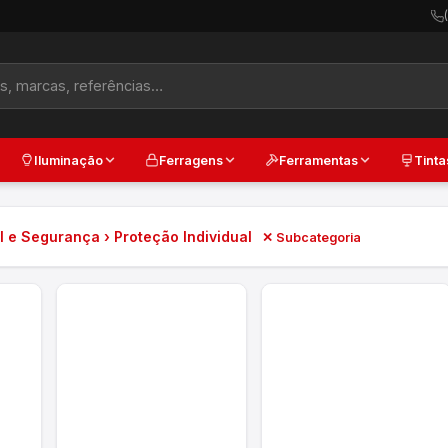
Iluminação
Ferragens
Ferramentas
Tinta
I e Segurança › Proteção Individual
✕ Subcategoria