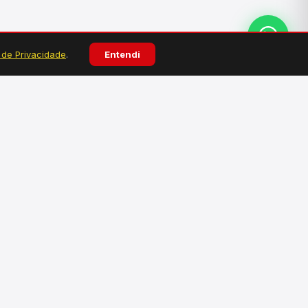
a de Privacidade
.
Entendi
ATENDIMENTO
Atendimento personalizado pelo WhatsApp.
Tire dúvidas, faça pedidos e solicite
orçamentos.
Falar no WhatsApp