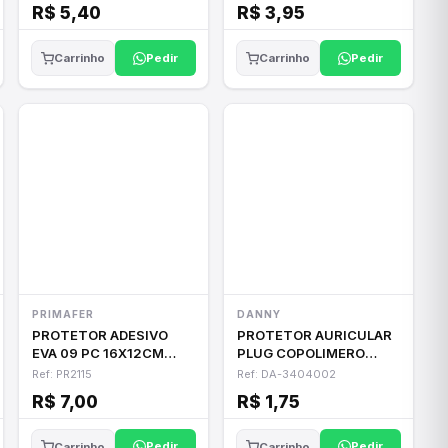
R$ 5,40
R$ 3,95
Pedir
Pedir
Carrinho
Carrinho
PRIMAFER
DANNY
PROTETOR ADESIVO
PROTETOR AURICULAR
EVA 09 PC 16X12CM
PLUG COPOLIMERO
PRIMAFER PR2115
WORKER
Ref: PR2115
Ref: DA-3404002
R$ 7,00
R$ 1,75
Pedir
Pedir
Carrinho
Carrinho