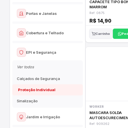
Cerâmicas
CAPACETE TIPO BO
Massas e Texturas
MARROM
Ver todos
Porcelanatos
Ref: 0875
Portas e Janelas
Rolos e Pincéis
Vasos Sanitários
R$ 14,90
Listelos e Rodapés
Fitas e Impermeabilizantes
Ver todos
Assentos Sanitários
Cobertura e Telhado
Ped
Carrinho
Pisos e Revestimentos
Portas
Pias e Lavatórios
Argamassas e Rejuntes
Ver todos
Janelas e Venezianas
EPI e Segurança
Tanques
Telhas
Caixas de Correio
Acessórios de Banheiro
Ver todos
Cumeeiras e Calhas
Calçados de Segurança
Proteção Individual
Sinalização
WORKER
MASCARA SOLDA
Jardim e Irrigação
AUTOESCURECIME
WORKER WK71
Ref: 909262