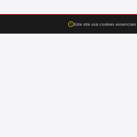
Este site usa cookies essenciai
Falar no WhatsApp
Tucuruí, PA ·
(94) 99149-3550
CA
›
Hi
Sua loja completa de material de construção, elétrico,
hidráulico e ferragens. Entregamos em Tucuruí e Breu
›
El
Branco - PA.
›
Il
›
Fe