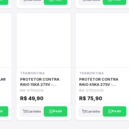
TRAMONTINA
TRAMONTINA
LAR
PROTETOR CONTRA
PROTETOR CONTRA
RAIO 15KA 275V -
RAIO 45KA 275V -
TRAMONTINA
TRAMONTINA
Ref: 57700/015
Ref: 57700/035
R$ 49,90
R$ 75,90
ir
Pedir
Pedir
Carrinho
Carrinho