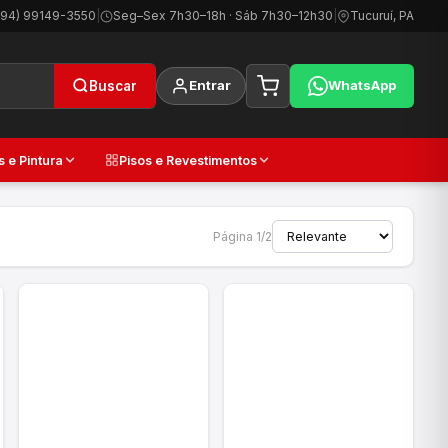
(94) 99149-3550
|
Seg–Sex 7h30–18h · Sáb 7h30–12h30
|
Tucuruí, PA
Entrar
WhatsApp
Buscar
s e Pintura
Pisos e Revestimentos
Página 1/2