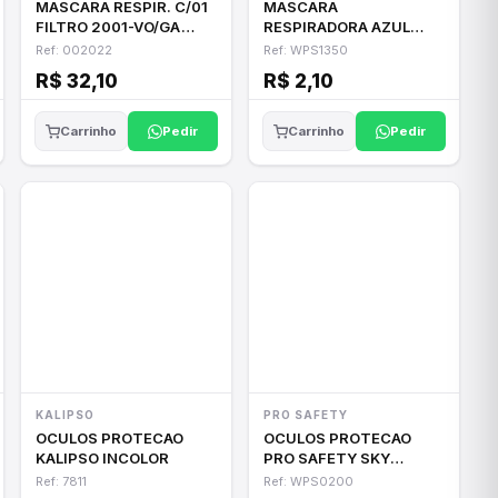
MASCARA RESPIR. C/01
MASCARA
FILTRO 2001-VO/GA
RESPIRADORA AZUL
ALLTEC
PFF2 C/VALVULA
Ref: 002022
Ref: WPS1350
R$ 32,10
R$ 2,10
Pedir
Pedir
Carrinho
Carrinho
KALIPSO
PRO SAFETY
OCULOS PROTECAO
OCULOS PROTECAO
KALIPSO INCOLOR
PRO SAFETY SKY
AMARELO
Ref: 7811
Ref: WPS0200