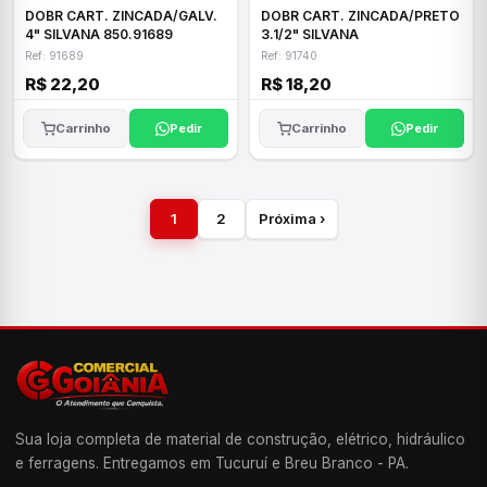
DOBR CART. ZINCADA/GALV.
DOBR CART. ZINCADA/PRETO
4" SILVANA 850.91689
3.1/2" SILVANA
Ref: 91689
Ref: 91740
R$ 22,20
R$ 18,20
Carrinho
Pedir
Carrinho
Pedir
1
2
Próxima ›
Sua loja completa de material de construção, elétrico, hidráulico
e ferragens. Entregamos em Tucuruí e Breu Branco - PA.