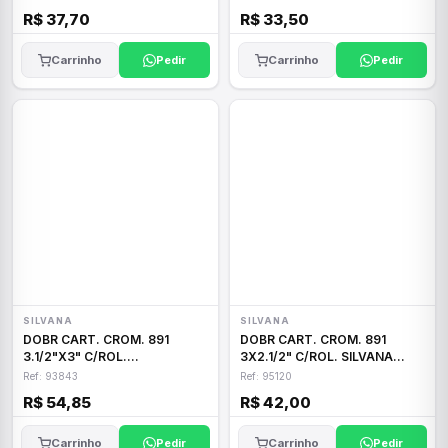
R$ 37,70
R$ 33,50
Carrinho
Pedir
Carrinho
Pedir
SILVANA
SILVANA
DOBR CART. CROM. 891
DOBR CART. CROM. 891
3.1/2"X3" C/ROL.
3X2.1/2" C/ROL. SILVANA
SILVANA93843
95120
Ref: 93843
Ref: 95120
R$ 54,85
R$ 42,00
Carrinho
Pedir
Carrinho
Pedir