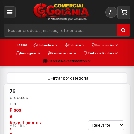
Todos
Hidráulica
Elétrica
Iluminação
Ferragens
Ferramentas
Tintas e Pintura
Pisos e Revestimentos
Filtrar por categoria
76
produtos
em
Pisos
e
Revestimentos
Página 1/4
›