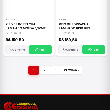
KAPAZI
KAPAZI
PISO DE BORRACHA
PISO DE BORRACHA
LAMINADO MOEDA 1,30MT
LAMINADO PISO BUS
(2MM)
1,30MT(2,0MM)
Ref: 290403
Ref: 294203
R$ 159,50
R$ 159,50
Carrinho
Pedir
Carrinho
Pedir
1
2
3
Próxima ›