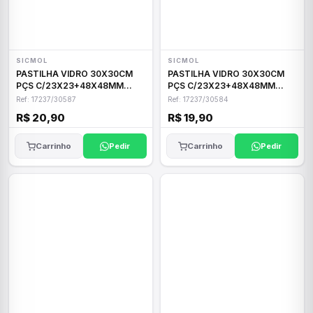
SICMOL
SICMOL
PASTILHA VIDRO 30X30CM
PASTILHA VIDRO 30X30CM
PÇS C/23X23+48X48MM
PÇS C/23X23+48X48MM
VERMELH
XADREZ
Ref: 17237/30587
Ref: 17237/30584
R$ 20,90
R$ 19,90
Carrinho
Pedir
Carrinho
Pedir