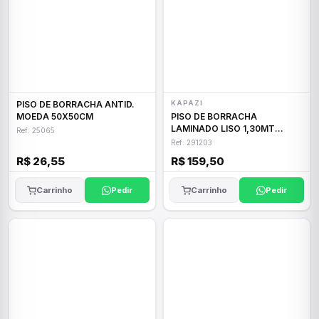
PISO DE BORRACHA ANTID.
KAPAZI
MOEDA 50X50CM
PISO DE BORRACHA
LAMINADO LISO 1,30MT
Ref: 25065
(2MM)
Ref: 291203
R$ 26,55
R$ 159,50
Carrinho
Pedir
Carrinho
Pedir