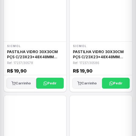
SICMOL
SICMOL
PASTILHA VIDRO 30X30CM
PASTILHA VIDRO 30X30CM
PÇS C/23X23+48X48MM
PÇS C/23X23+48X48MM
OLIVA
PRETO
Ref: 17237/30578
Ref: 17237/30586
R$ 19,90
R$ 19,90
Carrinho
Pedir
Carrinho
Pedir