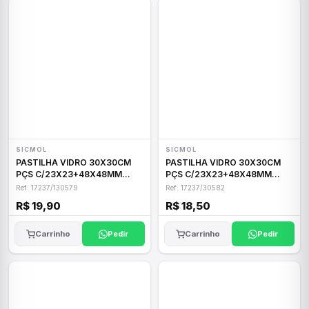
SICMOL
SICMOL
PASTILHA VIDRO 30X30CM
PASTILHA VIDRO 30X30CM
PÇS C/23X23+48X48MM
PÇS C/23X23+48X48MM
GRIGIO
LILAC
Ref: 17237/130579
Ref: 17237/30582
R$ 19,90
R$ 18,50
Carrinho
Pedir
Carrinho
Pedir