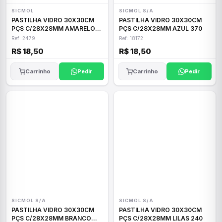
SICMOL
SICMOL S/A
PASTILHA VIDRO 30X30CM
PASTILHA VIDRO 30X30CM
PÇS C/28X28MM AMARELO
PÇS C/28X28MM AZUL 370
849
Ref: 2479
Ref: 18172
R$ 18,50
R$ 18,50
Carrinho
Pedir
Carrinho
Pedir
SICMOL S/A
SICMOL S/A
PASTILHA VIDRO 30X30CM
PASTILHA VIDRO 30X30CM
PÇS C/28X28MM BRANCO
PÇS C/28X28MM LILAS 240