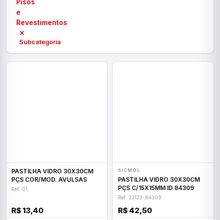
Pisos
e
Revestimentos
✕
Subcategoria
PASTILHA VIDRO 30X30CM
SICMOL
PÇS COR/MOD. AVULSAS
PASTILHA VIDRO 30X30CM
PÇS C/15X15MM ID 84309
Ref: 01
Ref: 23123-84309
R$ 13,40
R$ 42,50