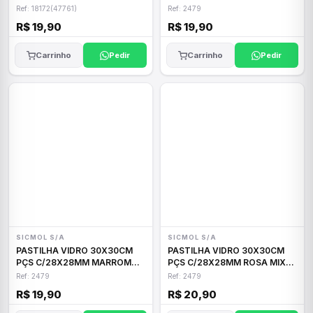
955
Ref: 18172(47761)
Ref: 2479
R$ 19,90
R$ 19,90
Carrinho
Pedir
Carrinho
Pedir
SICMOL S/A
SICMOL S/A
PASTILHA VIDRO 30X30CM
PASTILHA VIDRO 30X30CM
PÇS C/28X28MM MARROM
PÇS C/28X28MM ROSA MIX
276
746
Ref: 2479
Ref: 2479
R$ 19,90
R$ 20,90