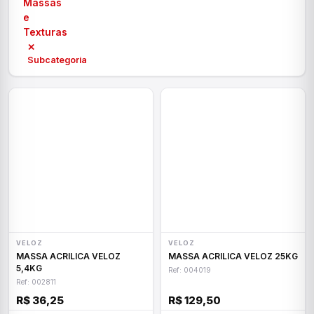
Massas
e
Texturas
✕
Subcategoria
VELOZ
VELOZ
MASSA ACRILICA VELOZ
MASSA ACRILICA VELOZ 25KG
5,4KG
Ref: 004019
Ref: 002811
R$ 36,25
R$ 129,50