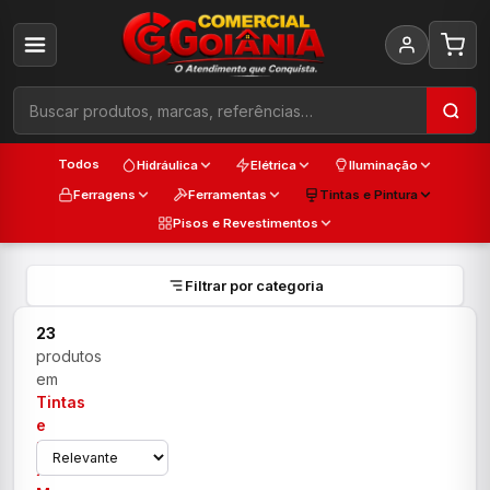
Todos
Hidráulica
Elétrica
Iluminação
Ferragens
Ferramentas
Tintas e Pintura
Pisos e Revestimentos
Filtrar por categoria
23
produtos
em
Tintas
e
Pintura
›