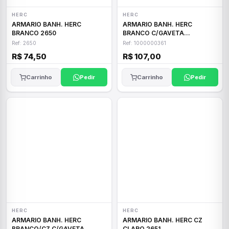
HERC
HERC
ARMARIO BANH. HERC
ARMARIO BANH. HERC
BRANCO 2650
BRANCO C/GAVETA
1000000361
Ref: 2650
Ref: 1000000361
R$ 74,50
R$ 107,00
Carrinho
Pedir
Carrinho
Pedir
HERC
HERC
ARMARIO BANH. HERC
ARMARIO BANH. HERC CZ
BRANCO/CZ C/GAVETA
CLARO 2651