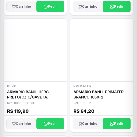
Carrinho
Pedir
Carrinho
Pedir
HERC
PRIMAFER
ARMARIO BANH. HERC
ARMARIO BANH. PRIMAFER
PRETO/CZ C/GAVETA
BRANCO 1050-2
10000000368
Ref: 1000000368
Ref: 1050-2
R$ 119,90
R$ 64,20
Carrinho
Pedir
Carrinho
Pedir