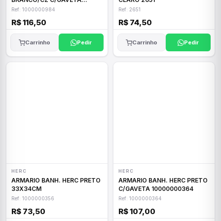
10000000365
Ref: 1000000984
Ref: 2651
R$ 116,50
R$ 74,50
Carrinho
Pedir
Carrinho
Pedir
HERC
HERC
ARMARIO BANH. HERC PRETO
ARMARIO BANH. HERC PRETO
33X34CM
C/GAVETA 10000000364
Ref: 1000000356
Ref: 1000000364
R$ 73,50
R$ 107,00