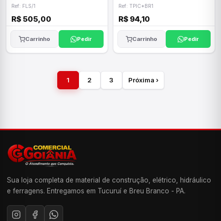
Ref: FLS/1
Ref: TPIC*BR1
R$ 505,00
R$ 94,10
Carrinho
Pedir
Carrinho
Pedir
1
2
3
Próxima ›
Sua loja completa de material de construção, elétrico, hidráulico
e ferragens. Entregamos em Tucuruí e Breu Branco - PA.