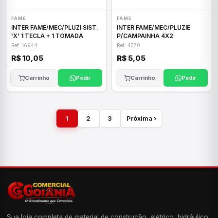
FAME
FAME
INTER FAME/MEC/PLUZI SIST.
INTER FAME/MEC/PLUZIE
'X' 1 TECLA + 1 TOMADA
P/CAMPAINHA 4X2
Ref: 16944
Ref: 4570
R$ 10,05
R$ 5,05
Carrinho
Pedir
Carrinho
Pedir
1
2
3
Próxima ›
Sua loja completa de material de construção, elétrico, hidráulico