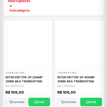
Interruptores
✕
Subcategoria
TRAMONTINA
TRAMONTINA
INTER DR/TDR-2P 25AMP
INTER DR/TDR-2P 40AMP
30MA 6KA TRAMONTINA
30MA 6KA TRAMONTINA
Ref: 58014/070
Ref: 58014/071
R$ 106,00
R$ 106,00
Carrinho
Pedir
Carrinho
Pedir