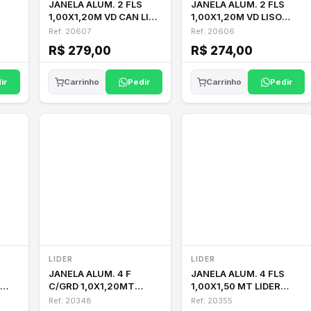
JANELA ALUM. 2 FLS
JANELA ALUM. 2 FLS
1,00X1,20M VD CAN LIDR
1,00X1,20M VD LISO
20607
LIDE20606
Ref: 20607
Ref: 20606
R$ 279,00
R$ 274,00
ir
Pedir
Pedir
Carrinho
Carrinho
LIDER
LIDER
JANELA ALUM. 4 F
JANELA ALUM. 4 FLS
C/GRD 1,0X1,20MT
1,00X1,50 MT LIDER
CANEL LIDER
20355
Ref: 20348
Ref: 20355