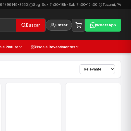
(94) 99149-3550
|
Seg–Sex 7h30–18h · Sáb 7h30–12h30
|
Tucuruí, PA
Entrar
WhatsApp
Buscar
s e Pintura
Pisos e Revestimentos