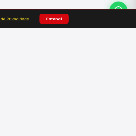
a de Privacidade
.
Entendi
ATENDIMENTO
Atendimento personalizado pelo WhatsApp.
Tire dúvidas, faça pedidos e solicite
orçamentos.
Falar no WhatsApp