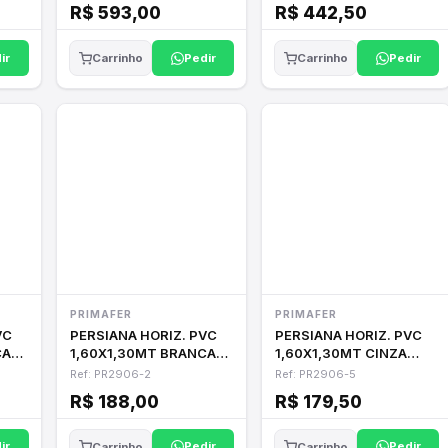
R$ 593,00
R$ 442,50
ir
Pedir
Pedir
Carrinho
Carrinho
PRIMAFER
PRIMAFER
VC
PERSIANA HORIZ. PVC
PERSIANA HORIZ. PVC
CA
1,60X1,30MT BRANCA
1,60X1,30MT CINZA
PRIMAFER
PRIMAFER
Ref: PR2906-2
Ref: PR2906-5
R$ 188,00
R$ 179,50
ir
Pedir
Pedir
Carrinho
Carrinho