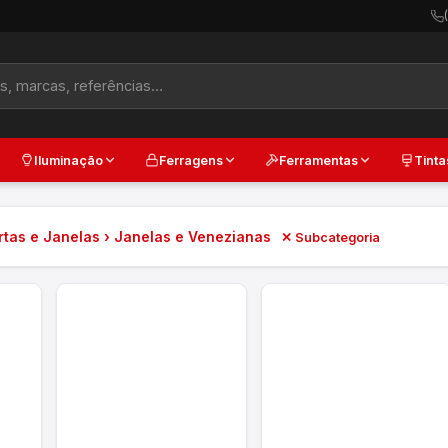
Iluminação
Ferragens
Ferramentas
Tinta
rtas e Janelas › Janelas e Venezianas
✕ Subcategoria