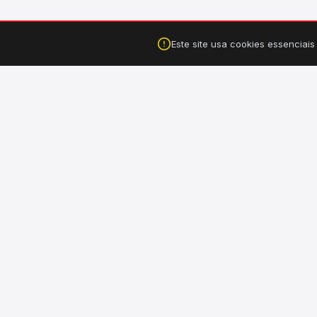
Este site usa cookies essenciai
Falar no WhatsApp
Tucuruí, PA ·
(94) 99149-3550
CA
›
Hi
Sua loja completa de material de construção, elétrico,
hidráulico e ferragens. Entregamos em Tucuruí e Breu
›
El
Branco - PA.
›
Il
›
Fe
›
Fe