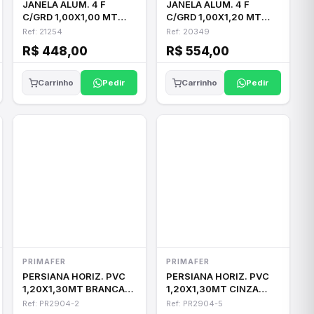
JANELA ALUM. 4 F
JANELA ALUM. 4 F
C/GRD 1,00X1,00 MT
C/GRD 1,00X1,20 MT
LIDER 21254
LIDER 20349
Ref: 21254
Ref: 20349
R$ 448,00
R$ 554,00
Pedir
Pedir
Carrinho
Carrinho
PRIMAFER
PRIMAFER
PERSIANA HORIZ. PVC
PERSIANA HORIZ. PVC
1,20X1,30MT BRANCA
1,20X1,30MT CINZA
PRIMAFER
PRIMAFER
Ref: PR2904-2
Ref: PR2904-5