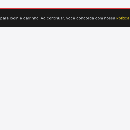
s para login e carrinho. Ao continuar, você concorda com nossa
Polític
TEGORIAS
INFORMAÇÕES
Tucuruí, PA
dráulica
Seg a Sex: 7h30 às 18h
étrica
Sábado: 7h30 às 12h30
uminação
(94) 99149-3550
rragens
rramentas