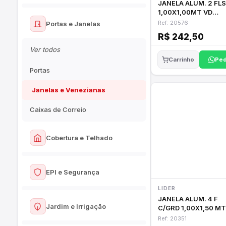
Cerâmicas
JANELA ALUM. 2 FLS
Massas e Texturas
1,00X1,00MT VD
Ver todos
Porcelanatos
CANEL.LIDER
Ref: 20576
Portas e Janelas
Rolos e Pincéis
Vasos Sanitários
R$ 242,50
Listelos e Rodapés
Fitas e Impermeabilizantes
Ver todos
Assentos Sanitários
Ped
Carrinho
Pisos e Revestimentos
Portas
Pias e Lavatórios
Argamassas e Rejuntes
Janelas e Venezianas
Tanques
Caixas de Correio
Acessórios de Banheiro
Cobertura e Telhado
Ver todos
EPI e Segurança
Telhas
LIDER
Ver todos
JANELA ALUM. 4 F
Cumeeiras e Calhas
Jardim e Irrigação
C/GRD 1,00X1,50 MT
LIDER 20351
Calçados de Segurança
Ref: 20351