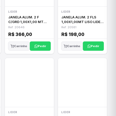
LIDER
LIDER
JANELA ALUM. 2 F
JANELA ALUM. 2 FLS
C/GRD 1,00X1,00 MT
1,00X1,00MT LISO LIDER
LIDER 20646
20581
Ref: 20646
Ref: 20581
R$ 366,00
R$ 198,00
Pedir
Pedir
Carrinho
Carrinho
LIDER
LIDER