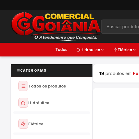
Todos
Hidráulica
Elétrica
CATEGORIAS
19
produtos em
Po
Todos os produtos
Hidráulica
Ver todos
Elétrica
Torneiras e Registros