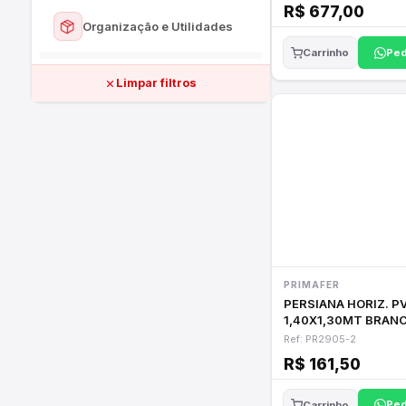
R$ 677,00
Ver todos
Proteção Individual
Organização e Utilidades
Aspersores e Irrigação
Ped
Carrinho
Sinalização
Ver todos
Telas e Cercas
Limpar filtros
Prateleiras e Nichos
Cordas e Lonas
Utilidades do Lar
PRIMAFER
PERSIANA HORIZ. P
1,40X1,30MT BRAN
PRIMAFER
Ref: PR2905-2
R$ 161,50
Ped
Carrinho