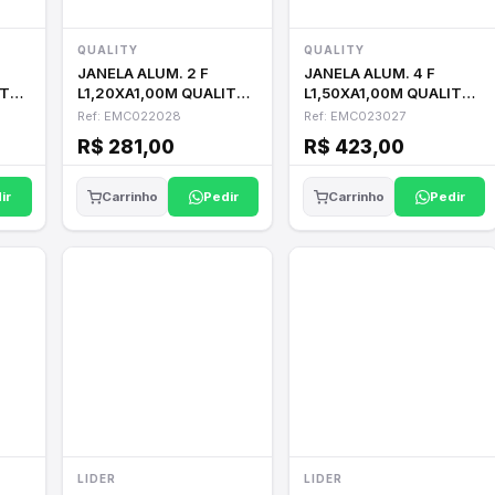
QUALITY
QUALITY
JANELA ALUM. 2 F
JANELA ALUM. 4 F
ITY
L1,20XA1,00M QUALITY
L1,50XA1,00M QUALITY
CANELADO
LISO
Ref: EMC022028
Ref: EMC023027
R$ 281,00
R$ 423,00
ir
Pedir
Pedir
Carrinho
Carrinho
LIDER
LIDER