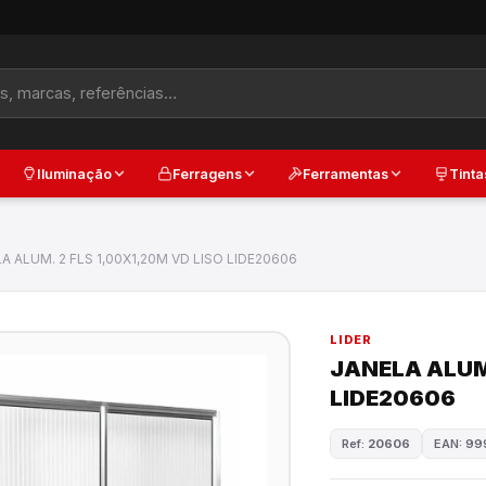
Iluminação
Ferragens
Ferramentas
Tinta
A ALUM. 2 FLS 1,00X1,20M VD LISO LIDE20606
LIDER
JANELA ALUM.
LIDE20606
Ref:
20606
EAN: 9