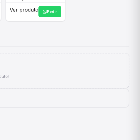
Ver produto
Pedir
duto!