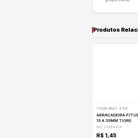
Cordas e Lonas
Utilidades do Lar
Produtos Rela
TIGRE MAT. E SO
ABRACADEIRA P/TUBOS
15 A 35MM TIGRE
Ref: 27984254
R$ 1,45