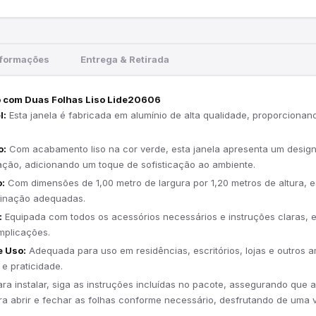
nformações
Entrega & Retirada
o com Duas Folhas Liso Lide20606
l:
Esta janela é fabricada em alumínio de alta qualidade, proporciona
o:
Com acabamento liso na cor verde, esta janela apresenta um design
ação, adicionando um toque de sofisticação ao ambiente.
:
Com dimensões de 1,00 metro de largura por 1,20 metros de altura, e
uminação adequadas.
:
Equipada com todos os acessórios necessários e instruções claras, es
mplicações.
e Uso:
Adequada para uso em residências, escritórios, lojas e outros a
e praticidade.
ra instalar, siga as instruções incluídas no pacote, assegurando que a 
a abrir e fechar as folhas conforme necessário, desfrutando de uma v