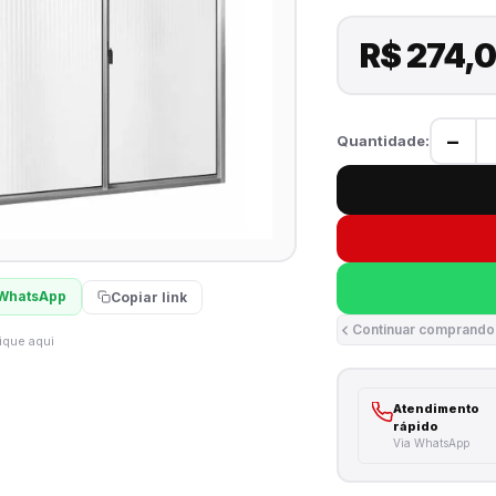
R$ 274,
−
Quantidade:
WhatsApp
Copiar link
Continuar comprando
ique aqui
Atendimento
rápido
Via WhatsApp