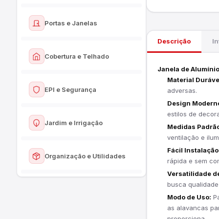
Cerâmicas
Massas e Texturas
Ver todos
Porcelanatos
Portas e Janelas
Rolos e Pincéis
Vasos Sanitários
Listelos e Rodapés
Descrição
I
Fitas e Impermeabilizantes
Ver todos
Assentos Sanitários
Cobertura e Telhado
Pisos e Revestimentos
Portas
Janela de Alumíni
Pias e Lavatórios
Argamassas e Rejuntes
Material Duráve
Ver todos
Janelas e Venezianas
EPI e Segurança
adversas.
Tanques
Telhas
Design Modern
Caixas de Correio
Acessórios de Banheiro
estilos de decor
Ver todos
Cumeeiras e Calhas
Jardim e Irrigação
Medidas Padrão
Calçados de Segurança
ventilação e il
Ver todos
Fácil Instalação
Proteção Individual
Organização e Utilidades
rápida e sem co
Aspersores e Irrigação
Sinalização
Versatilidade d
Ver todos
busca qualidade 
Telas e Cercas
Modo de Uso:
Pa
Prateleiras e Nichos
as alavancas par
proporciona.