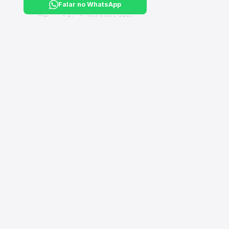
Falar no WhatsApp
Tucuruí, PA ·
(94) 99149-3550
CA
›
Hi
Sua loja completa de material de construção, elétrico,
hidráulico e ferragens. Entregamos em Tucuruí e Breu
›
El
Branco - PA.
›
Il
›
Fe
›
Fe
›
Ci
›
Ti