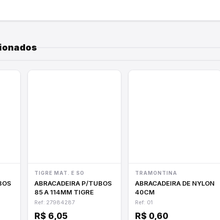
cionados
TIGRE MAT. E SO
TRAMONTINA
ABRACADEIRA P/TUBOS
ABRACADEIRA DE NYLON
85 A 114MM TIGRE
40CM
Ref: 27984287
Ref: 01
R$ 6,05
R$ 0,60