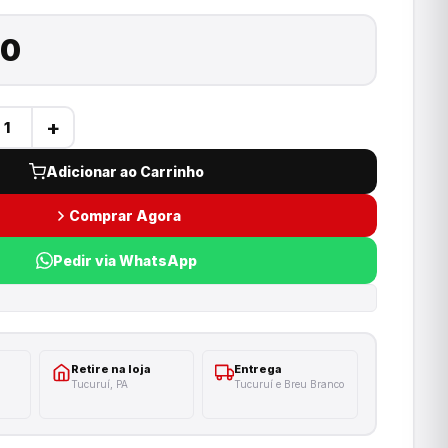
00
+
Adicionar ao Carrinho
Comprar Agora
Pedir via WhatsApp
Retire na loja
Entrega
Tucuruí, PA
Tucuruí e Breu Branco