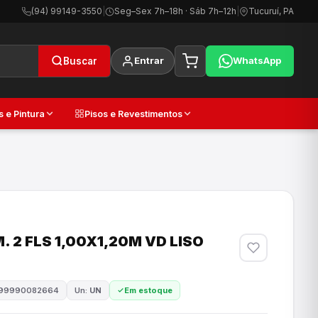
(94) 99149-3550
|
Seg–Sex 7h–18h · Sáb 7h–12h
|
Tucuruí, PA
Entrar
WhatsApp
Buscar
s e Pintura
Pisos e Revestimentos
 2 FLS 1,00X1,20M VD LISO
999990082664
Un:
UN
Em estoque