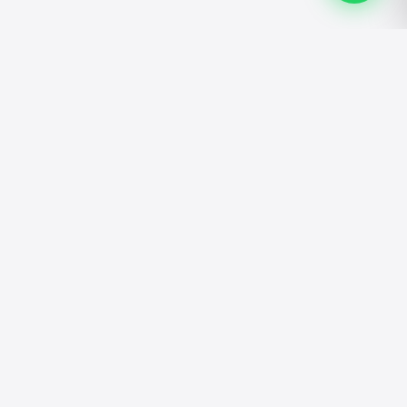
ATENDIMENTO
Atendimento personalizado pelo WhatsApp.
Tire dúvidas, faça pedidos e solicite
orçamentos.
Falar no WhatsApp