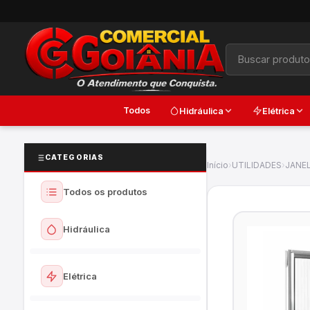
Todos
Hidráulica
Elétrica
CATEGORIAS
Início
›
UTILIDADES
›
JANEL
Todos os produtos
Hidráulica
Ver todos
Elétrica
Torneiras e Registros