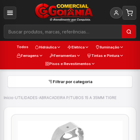
Todos
Hidráulica
Elétrica
Iluminação
Ferragens
Ferramentas
Tintas e Pintura
Pisos e Revestimentos
Filtrar por categoria
Início
›
UTILIDADES
›
ABRACADEIRA P/TUBOS 15 A 35MM TIGRE