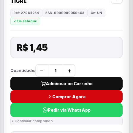
TIGRE
Ref:
27984254
EAN: 9999990059468
Un:
UN
Em estoque
R$ 1,45
−
+
Quantidade:
Adicionar ao Carrinho
Comprar Agora
Pedir via WhatsApp
Continuar comprando