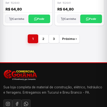
Ref: 152640
Ref: 152641
R$ 64,80
R$ 64,80
Carrinho
Pedir
Carrinho
Pedir
1
2
3
Próxima ›
Sua loja completa de material de construção, elétrico, hidráulico
e ferragens. Entregamos em Tucuruí e Breu Branco - PA.