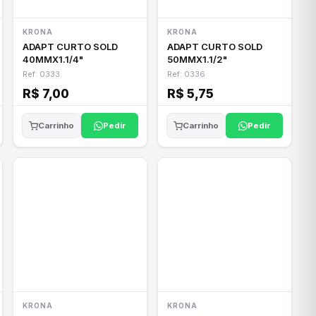
KRONA
KRONA
ADAPT CURTO SOLD
ADAPT CURTO SOLD
40MMX1.1/4"
50MMX1.1/2"
Ref: 0333
Ref: 0336
R$ 7,00
R$ 5,75
Pedir
Pedir
Carrinho
Carrinho
KRONA
KRONA