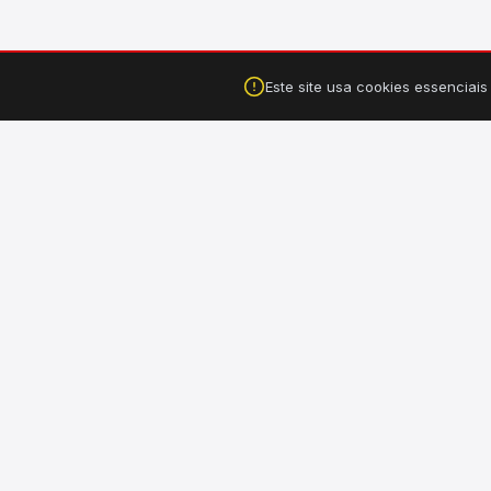
Este site usa cookies essenciai
Falar no WhatsApp
Tucuruí, PA ·
(94) 99149-3550
CA
›
Hi
Sua loja completa de material de construção, elétrico,
hidráulico e ferragens. Entregamos em Tucuruí e Breu
›
El
Branco - PA.
›
Il
›
Fe