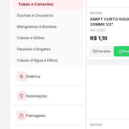
Tubos e Conexões
KRONA
Duchas e Chuveiros
ADAPT CURTO SOLD
20MMX 1/2"
Mangueiras e Bombas
Ref: 0330
Caixas e Sifões
R$ 1,10
Flexíveis e Engates
Ped
Carrinho
Caixas d'Água e Filtros
Elétrica
Ver todos
Iluminação
Cabos e Fios
Ver todos
Disjuntores e Quadros
Ferragens
Lustres e Pendentes
Tomadas e Interruptores
KRONA