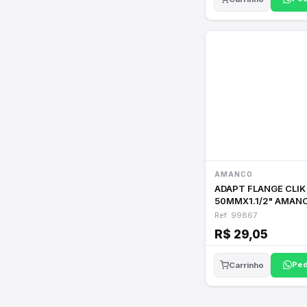
AMANCO
ADAPT FLANGE CLIK
50MMX1.1/2" AMAN
Ref: 99867
R$ 29,05
Ped
Carrinho