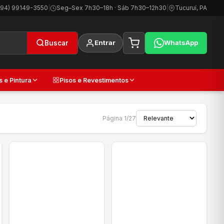
(94) 99149-3550
|
Seg–Sex 7h30–18h · Sáb 7h30–12h30
|
Tucuruí, PA
Entrar
WhatsApp
Buscar
s e Pintura
Pisos e Revestimentos
Página 1/27