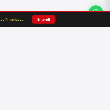
a de Privacidade
.
Entendi
ATENDIMENTO
Atendimento personalizado pelo WhatsApp.
Tire dúvidas, faça pedidos e solicite
orçamentos.
Falar no WhatsApp