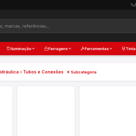
Iluminação
Ferragens
Ferramentas
Tinta
idráulica › Tubos e Conexões
✕ Subcategoria