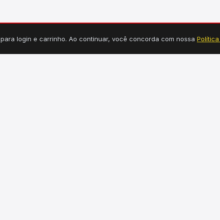
s para login e carrinho. Ao continuar, você concorda com nossa
Polític
TEGORIAS
INFORMAÇÕES
Tucuruí, PA
dráulica
Seg a Sex: 7h30 às 18h
étrica
Sábado: 7h30 às 12h30
uminação
(94) 99149-3550
rragens