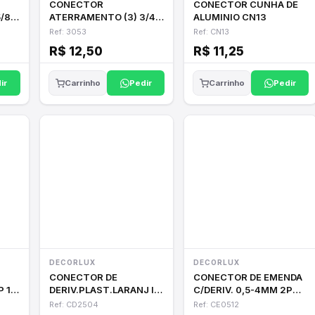
CONECTOR
CONECTOR CUNHA DE
ATERRAMENTO (3) 3/4"
ALUMINIO CN13
TH-34
Ref: 3053
Ref: CN13
R$ 12,50
R$ 11,25
ir
Pedir
Pedir
Carrinho
Carrinho
DECORLUX
DECORLUX
CONECTOR DE
CONECTOR DE EMENDA
 1-
DERIV.PLAST.LARANJ IP
C/DERIV. 0,5-4MM 2P
2.5-4MM 24A 250V
32A PR/AZ
Ref: CD2504
Ref: CE0512