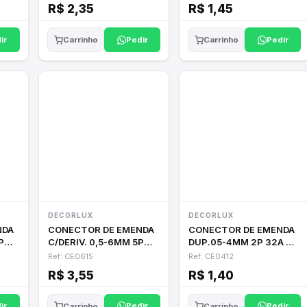
R$ 2,35
R$ 1,45
ir
Pedir
Pedir
Carrinho
Carrinho
DECORLUX
DECORLUX
NDA
CONECTOR DE EMENDA
CONECTOR DE EMENDA
P
C/DERIV. 0,5-6MM 5P
DUP.05-4MM 2P 32A CZ
40A PR/VERM
AL LARA.AZ
Ref: CE0615
Ref: CE0412
R$ 3,55
R$ 1,40
ir
Pedir
Pedir
Carrinho
Carrinho