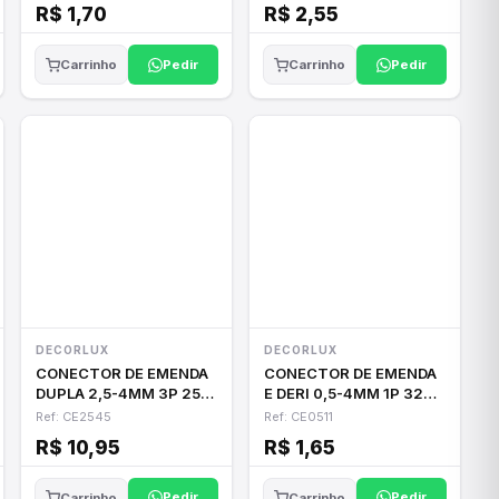
R$ 1,70
R$ 2,55
Pedir
Pedir
Carrinho
Carrinho
DECORLUX
DECORLUX
CONECTOR DE EMENDA
CONECTOR DE EMENDA
DUPLA 2,5-4MM 3P 25A
E DERI 0,5-4MM 1P 32A
PRETO
PR/AZ
Ref: CE2545
Ref: CE0511
R$ 10,95
R$ 1,65
Pedir
Pedir
Carrinho
Carrinho