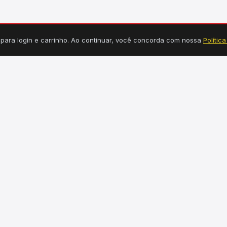
s para login e carrinho. Ao continuar, você concorda com nossa
Polític
TEGORIAS
INFORMAÇÕES
Tucuruí, PA
dráulica
Seg a Sex: 7h30 às 18h
étrica
Sábado: 7h30 às 12h30
uminação
(94) 99149-3550
rragens