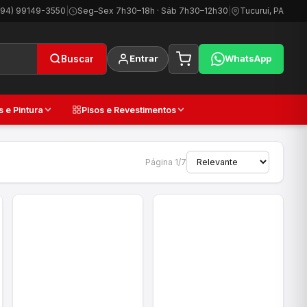
(94) 99149-3550
|
Seg–Sex 7h30–18h · Sáb 7h30–12h30
|
Tucuruí, PA
Entrar
WhatsApp
Buscar
s e Pintura
Pisos e Revestimentos
Página 1/7