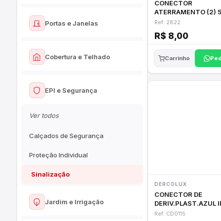
Cerâmicas
CONECTOR
Massas e Texturas
ATERRAMENTO (2) 5/8"
Ver todos
Porcelanatos
TH-12-58
Ref: 2822
Portas e Janelas
Rolos e Pincéis
Vasos Sanitários
R$ 8,00
Listelos e Rodapés
Fitas e Impermeabilizantes
Ver todos
Assentos Sanitários
Cobertura e Telhado
Ped
Carrinho
Pisos e Revestimentos
Portas
Pias e Lavatórios
Argamassas e Rejuntes
Ver todos
Janelas e Venezianas
EPI e Segurança
Tanques
Telhas
Caixas de Correio
Acessórios de Banheiro
Ver todos
Cumeeiras e Calhas
Calçados de Segurança
Proteção Individual
Sinalização
DERCOLUX
CONECTOR DE
Jardim e Irrigação
DERIV.PLAST.AZUL IP
1,5MM 10A 250V
Ref: CD0115