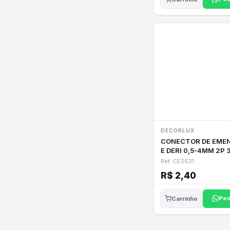
DECORLUX
CONECTOR DE EME
E DERI 0,5-4MM 2P 
PR/AZ
Ref: CE0521
R$ 2,40
Ped
Carrinho