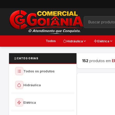
Todos
Hidráulica
Elétrica
CATEGORIAS
152
produtos em
E
Todos os produtos
Hidráulica
Ver todos
Elétrica
Torneiras e Registros