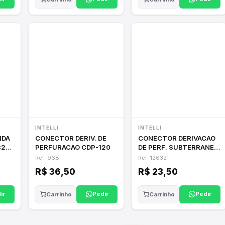
INTELLI
INTELLI
NDA
CONECTOR DERIV. DE
CONECTOR DERIVACAO
32A
PERFURACAO CDP-120
DE PERF. SUBTERRANEO
SDPS 95-6
Ref: 968
Ref: 126321
R$ 36,50
R$ 23,50
ir
Pedir
Pedir
Carrinho
Carrinho