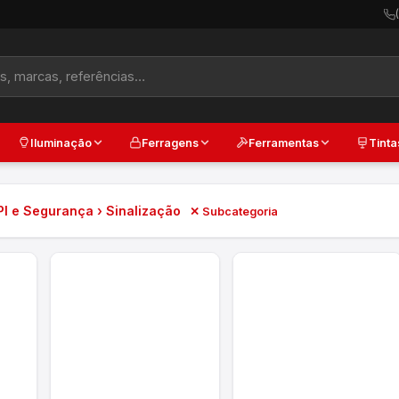
Iluminação
Ferragens
Ferramentas
Tinta
PI e Segurança › Sinalização
✕ Subcategoria