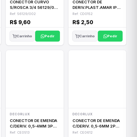
CONECTOR CURVO
CONECTOR DE
S/ROSCA 3/4 56129/002
DERIV.PLAST.AMAR IP
TRAMONTINA
1.5-2,5MM 16A 250V
Ref: 56129/002
Ref: CD0152
R$ 9,60
R$ 2,50
Pedir
Pedir
Carrinho
Carrinho
DECORLUX
DECORLUX
CONECTOR DE EMENDA
CONECTOR DE EMENDA
C/DERIV. 0,5-4MM 3P
C/DERIV. 0,5-6MM 2P
32A PR/AZ
40A PR/VERM
Ref: CE0513
Ref: CE0612