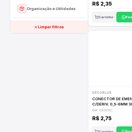
R$ 2,35
Ver todos
Organização e Utilidades
Aspersores e Irrigação
Ped
Carrinho
Ver todos
Telas e Cercas
Limpar filtros
Prateleiras e Nichos
Cordas e Lonas
Utilidades do Lar
DECORLUX
CONECTOR DE EME
C/DERIV. 0,5-6MM 3
40A PR/VERM
Ref: CE0613
R$ 2,75
Ped
Carrinho