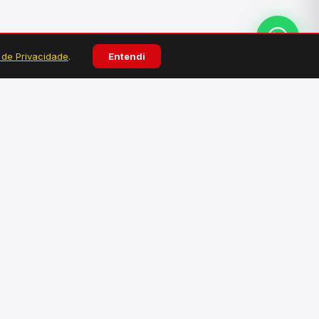
a de Privacidade
.
Entendi
ATENDIMENTO
Atendimento personalizado pelo WhatsApp.
Tire dúvidas, faça pedidos e solicite
orçamentos.
Falar no WhatsApp