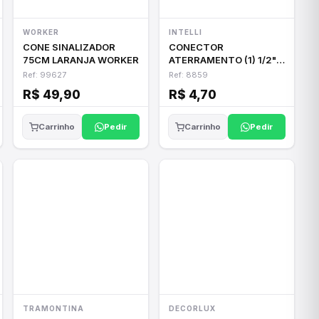
WORKER
INTELLI
CONE SINALIZADOR
CONECTOR
75CM LARANJA WORKER
ATERRAMENTO (1) 1/2"
TH-38
Ref: 99627
Ref: 8859
R$ 49,90
R$ 4,70
Pedir
Pedir
Carrinho
Carrinho
TRAMONTINA
DECORLUX