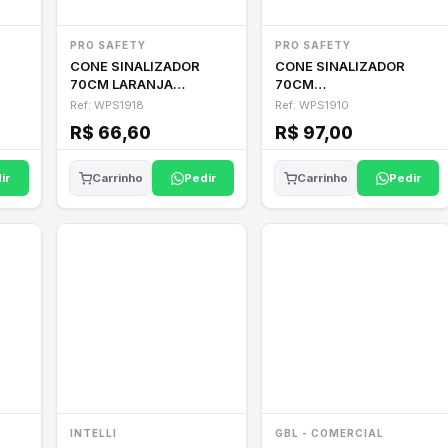
PRO SAFETY
PRO SAFETY
CONE SINALIZADOR
CONE SINALIZADOR
70CM LARANJA
70CM
REFLETIVO
LARANJA/BRANCO
Ref: WPS1918
Ref: WPS1910
FLEXIVEL
R$ 66,60
R$ 97,00
ir
Pedir
Pedir
Carrinho
Carrinho
INTELLI
GBL - COMERCIAL