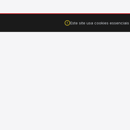
Este site usa cookies essenciai
Falar no WhatsApp
Tucuruí, PA ·
(94) 99149-3550
CA
›
Hi
Sua loja completa de material de construção, elétrico,
hidráulico e ferragens. Entregamos em Tucuruí e Breu
›
El
Branco - PA.
›
Il
›
Fe