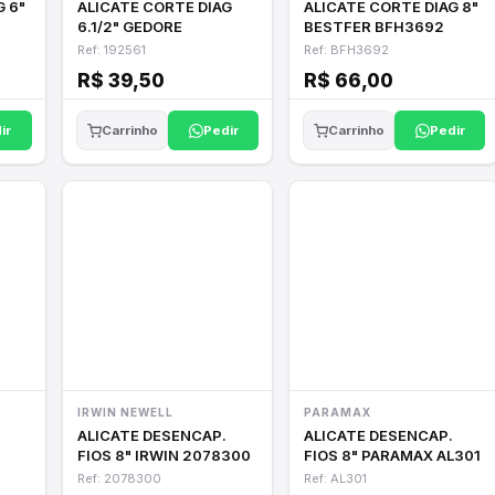
G 6"
ALICATE CORTE DIAG
ALICATE CORTE DIAG 8"
6.1/2" GEDORE
BESTFER BFH3692
Ref: 192561
Ref: BFH3692
R$ 39,50
R$ 66,00
ir
Pedir
Pedir
Carrinho
Carrinho
IRWIN NEWELL
PARAMAX
ALICATE DESENCAP.
ALICATE DESENCAP.
FIOS 8" IRWIN 2078300
FIOS 8" PARAMAX AL301
Ref: 2078300
Ref: AL301