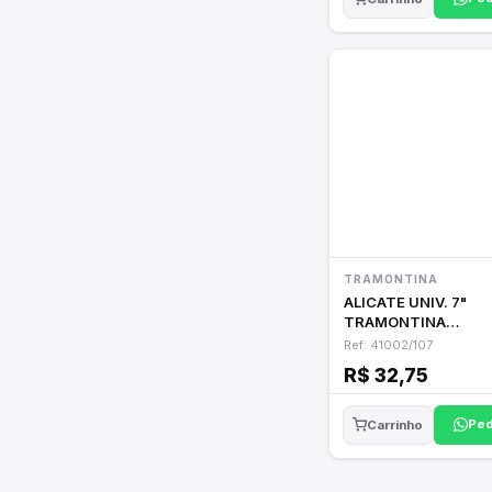
TRAMONTINA
ALICATE UNIV. 7"
TRAMONTINA
41002/107
Ref: 41002/107
R$ 32,75
Ped
Carrinho