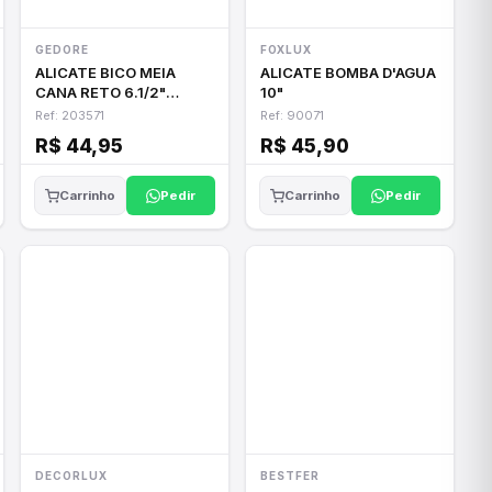
GEDORE
FOXLUX
ALICATE BICO MEIA
ALICATE BOMBA D'AGUA
CANA RETO 6.1/2"
10"
GEDORE RED
Ref: 203571
Ref: 90071
R$ 44,95
R$ 45,90
Pedir
Pedir
Carrinho
Carrinho
DECORLUX
BESTFER