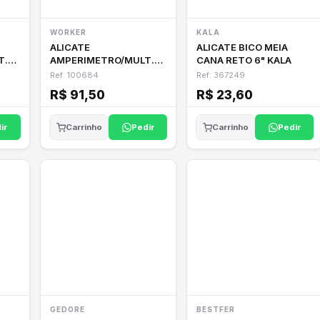
WORKER
KALA
ALICATE
ALICATE BICO MEIA
T.
AMPERIMETRO/MULT.
CANA RETO 6" KALA
WORKER 100684
Ref: 100684
Ref: 367249
R$ 91,50
R$ 23,60
ir
Pedir
Pedir
Carrinho
Carrinho
GEDORE
BESTFER