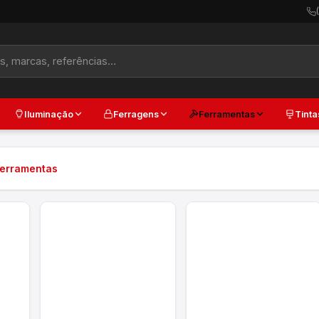
Iluminação
Ferragens
Ferramentas
Tinta
erramentas