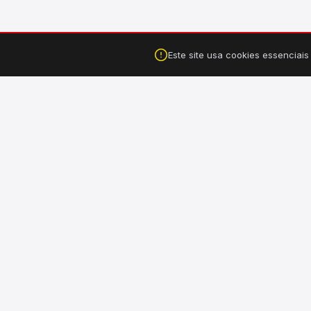
Este site usa cookies essenciai
Falar no WhatsApp
Tucuruí, PA ·
(94) 99149-3550
CA
›
Hi
Sua loja completa de material de construção, elétrico,
hidráulico e ferragens. Entregamos em Tucuruí e Breu
›
El
Branco - PA.
›
Il
›
Fe