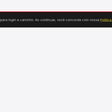
s para login e carrinho. Ao continuar, você concorda com nossa
Polític
TEGORIAS
INFORMAÇÕES
Tucuruí, PA
dráulica
Seg a Sex: 7h30 às 18h
étrica
Sábado: 7h30 às 12h30
uminação
(94) 99149-3550
rragens