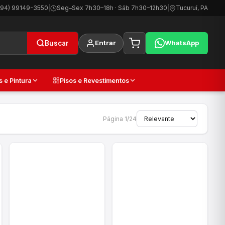
(94) 99149-3550
|
Seg–Sex 7h30–18h · Sáb 7h30–12h30
|
Tucuruí, PA
Entrar
WhatsApp
Buscar
s e Pintura
Pisos e Revestimentos
Página 1/24