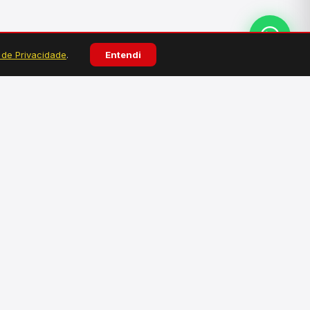
a de Privacidade
.
Entendi
ATENDIMENTO
Atendimento personalizado pelo WhatsApp.
Tire dúvidas, faça pedidos e solicite
orçamentos.
Falar no WhatsApp