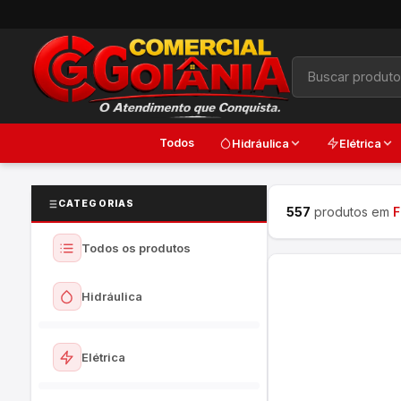
Todos
Hidráulica
Elétrica
CATEGORIAS
557
produtos em
F
Todos os produtos
Hidráulica
Ver todos
Elétrica
Torneiras e Registros