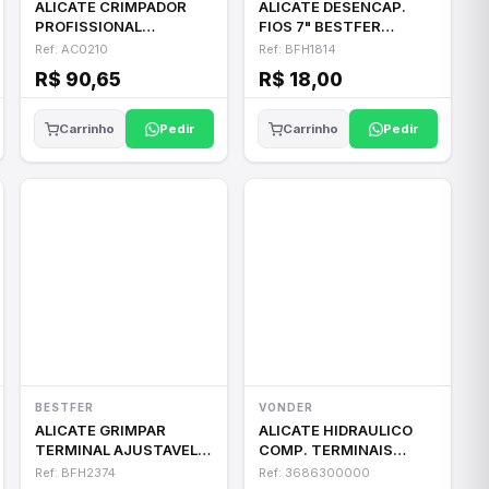
ALICATE CRIMPADOR
ALICATE DESENCAP.
PROFISSIONAL
FIOS 7" BESTFER
DECORLUX AC0210
BFH1814
Ref: AC0210
Ref: BFH1814
R$ 90,65
R$ 18,00
Pedir
Pedir
Carrinho
Carrinho
BESTFER
VONDER
ALICATE GRIMPAR
ALICATE HIDRAULICO
TERMINAL AJUSTAVEL
COMP. TERMINAIS
BESTFER BFH2374
VONDER ACV300
Ref: BFH2374
Ref: 3686300000