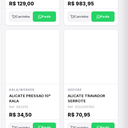
R$ 129,00
R$ 983,95
Pedir
Pedir
Carrinho
Carrinho
KALA/WORKER
GEDORE
ALICATE PRESSAO 10"
ALICATE TRAVADOR
KALA
SERROTE
Ref: 362255
Ref: 3022301740
R$ 34,50
R$ 70,95
Pedir
Pedir
Carrinho
Carrinho