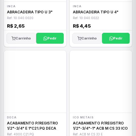
INCA
INCA
ABRACADEIRA TIPO U 3"
ABRACADEIRA TIPO U 4"
Ref: 10.040.0020
Ref: 10.040.0022
R$ 2,65
R$ 4,45
Carrinho
Pedir
Carrinho
Pedir
DECA
ICO METAIS
ACABAMENTO P/REGISTRO
ACABAMENTO P/REGISTRO
1/2"-3/4" E 1"C21.PQ DECA
1/2"-3/4"-1" ACB M CS 33 ICO
Ref: 4900.C21.PQ
Ref: ACB M CS 33 E