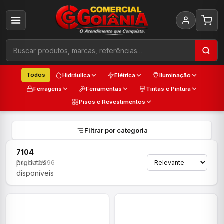
Todos
Hidráulica
Elétrica
Iluminação
Ferragens
Ferramentas
Tintas e Pintura
Pisos e Revestimentos
Filtrar por categoria
7104
produtos
Página 2/296
disponíveis