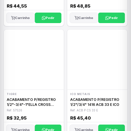
R$ 44,55
R$ 48,85
Carrinho
Pedir
Carrinho
Pedir
TIGRE
ICO METAIS
ACABAMENTO P/REGISTRO
ACABAMENTO P/REGISTRO
1/2"-3/4"-1"ELLA CROSS
1/2"/3/4" 1416 ACB 33 E ICO
TIGRE
Ref: 57526
Ref: ACB P CS 33 E
R$ 32,95
R$ 45,40
Carrinho
Pedir
Carrinho
Pedir