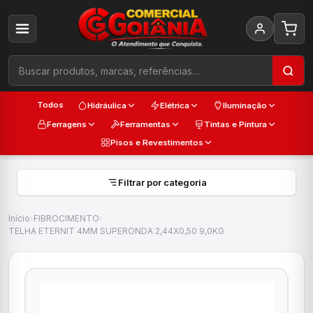
Todos
Hidráulica
Elétrica
Iluminação
Ferragens
Ferramentas
Tintas e Pintura
Pisos e Revestimentos
Filtrar por categoria
Início
›
FIBROCIMENTO
›
TELHA ETERNIT 4MM SUPERONDA 2,44X0,50 9,0KG