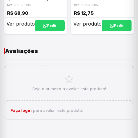
ETERNIT
Ref: 353028195
Ref: 352040015
R$ 68,90
R$ 12,75
Ver produto
Ver produto
Pedir
Pedir
Avaliações
Seja o primeiro a avaliar este produto!
Faça login
para avaliar este produto.