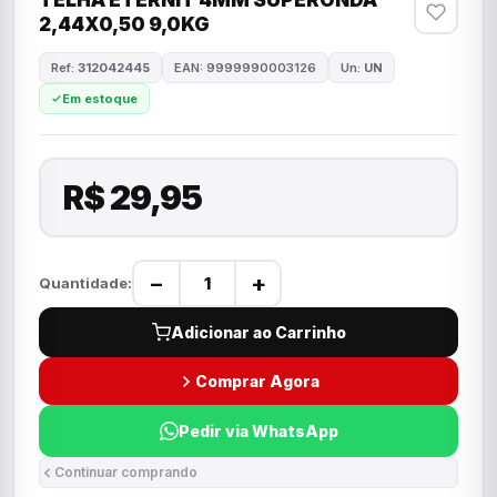
TELHA ETERNIT 4MM SUPERONDA
2,44X0,50 9,0KG
Ref:
312042445
EAN: 9999990003126
Un:
UN
Em estoque
R$ 29,95
−
+
Quantidade:
Adicionar ao Carrinho
Comprar Agora
Pedir via WhatsApp
Continuar comprando