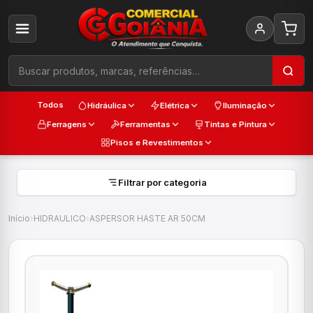
Todos
Hidráulica
Elétrica
Iluminação
Ferragens
Ferramentas
Tintas e Pintura
Pisos e Revestimentos
Filtrar por categoria
Início
›
HIDRAULICO
›
ASPERSOR HASTE AR 50CM