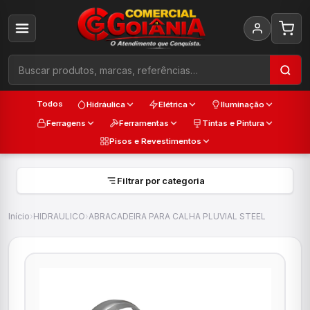
Todos
Hidráulica
Elétrica
Iluminação
Ferragens
Ferramentas
Tintas e Pintura
Pisos e Revestimentos
Filtrar por categoria
Início
›
HIDRAULICO
›
ABRACADEIRA PARA CALHA PLUVIAL STEEL