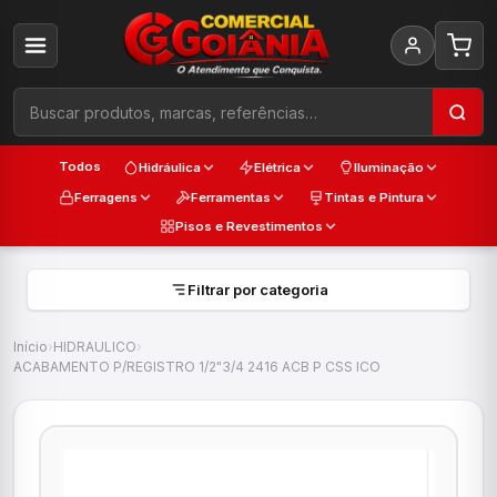
Todos
Hidráulica
Elétrica
Iluminação
Ferragens
Ferramentas
Tintas e Pintura
Pisos e Revestimentos
Filtrar por categoria
Início
›
HIDRAULICO
›
ACABAMENTO P/REGISTRO 1/2"3/4 2416 ACB P CSS ICO