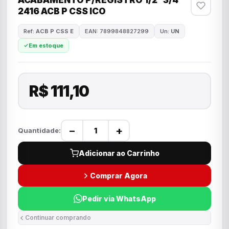
ACABAMENTO P/REGISTRO 1/2"3/4
2416 ACB P CSS ICO
Ref:
ACB P CSS E
EAN: 7899848827299
Un:
UN
Em estoque
R$ 111,10
−
+
Quantidade:
Adicionar ao Carrinho
Comprar Agora
Pedir via WhatsApp
Continuar comprando