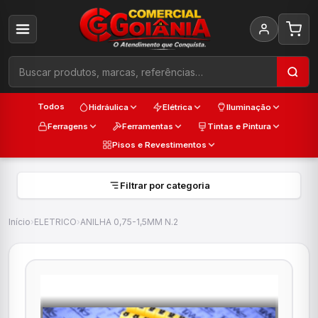
Todos
Hidráulica
Elétrica
Iluminação
Ferragens
Ferramentas
Tintas e Pintura
Pisos e Revestimentos
Filtrar por categoria
Início
›
ELETRICO
›
ANILHA 0,75-1,5MM N.2