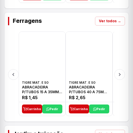
Ferragens
Ver todos →
TIGRE MAT. E SO
TIGRE MAT. E SO
TIGRE MAT
ABRACADEIRA
ABRACADEIRA
ABRACAD
P/TUBOS 15 A 35MM
P/TUBOS 40 A 75MM
P/TUBOS 
TIGRE
TIGRE
TIGRE
R$ 1,45
R$ 2,65
R$ 6,05
Carrinho
Pedir
Carrinho
Pedir
Carrinh