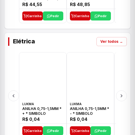
E 1"C21.PQ DECA
1/2"-3/4"-1" ACB M
1/2"-3/4
R$ 44,55
R$ 48,85
R$ 32,9
CS 33 ICO
CROSS T
Carrinho
Pedir
Carrinho
Pedir
Carrinh
Elétrica
Ver todos →
LUKMA
LUKMA
LUKMA
ANILHA 0,75-1,5MM *
ANILHA 0,75-1,5MM *
ANILHA 0
+ * SIMBOLO
- * SIMBOLO
R$ 0,04
R$ 0,04
R$ 0,04
Carrinho
Pedir
Carrinho
Pedir
Carrinh