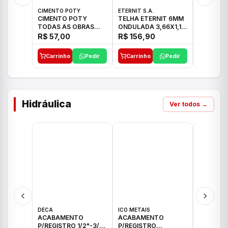
CIMENTO POTY
ETERNIT S.A.
LEF CERA
CIMENTO POTY
TELHA ETERNIT 6MM
PORCELA
TODAS AS OBRAS
ONDULADA 3,66X1,10
72X72 7
50KG CP-II F/32
48,80KG
C/2,59M
R$ 57,00
R$ 156,90
R$ 71,0
Carrinho
Pedir
Carrinho
Pedir
Carrinh
Hidráulica
Ver todos →
DECA
ICO METAIS
TIGRE
ACABAMENTO
ACABAMENTO
ACABAM
P/REGISTRO 1/2"-3/4"
P/REGISTRO
P/REGIS