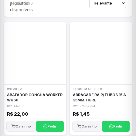
produtos
Página 1/296
disponíveis
WORKER
TIGRE MAT. E SO
ABAFADOR CONCHA WORKER
ABRACADEIRA P/TUBOS 15 A
WK60
35MM TIGRE
Ref: 442585
Ref: 27984254
R$ 22,00
R$ 1,45
Carrinho
Pedir
Carrinho
Pedir