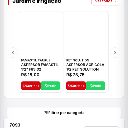
Jardim e Irrigação
Ver todos →
FAMASTIL TAURUS
PET SOLUTION
IMPLEBRA
ASPERSOR FAMASTIL
ASPERSOR AGRICOLA
ASPERSO
1/2" F89.32
1/2 PET SOLUTION
3/4 IMPL
R$ 18,00
R$ 25,75
R$ 26,3
Carrinho
Pedir
Carrinho
Pedir
Carrinh
Filtrar por categoria
7093