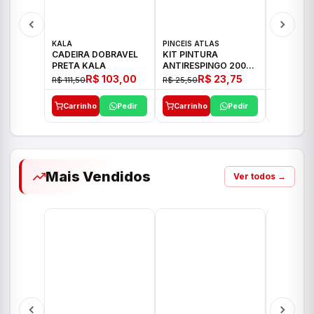
KALA
PINCEIS ATLAS
BOSCH
CADEIRA DOBRAVEL
KIT PINTURA
PARAFUS
PRETA KALA
ANTIRESPINGO 2003
FURADEI
ATLAS 03 PCS
12V GSR 
R$ 103,00
R$ 23,75
R$ 111,50
R$ 25,50
R$ 477,00
Carrinho
Pedir
Carrinho
Pedir
Carrinh
Mais Vendidos
Ver todos →