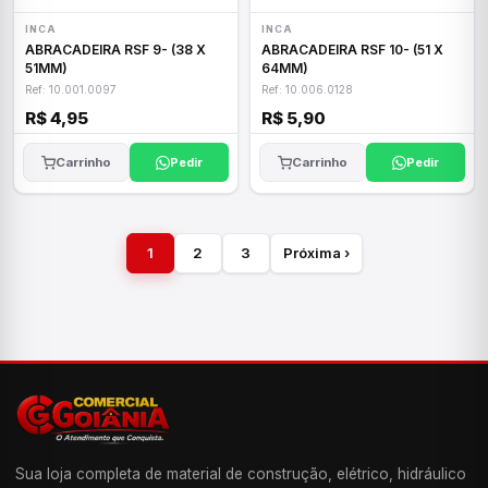
INCA
INCA
ABRACADEIRA RSF 9- (38 X
ABRACADEIRA RSF 10- (51 X
51MM)
64MM)
Ref: 10.001.0097
Ref: 10.006.0128
R$ 4,95
R$ 5,90
Carrinho
Pedir
Carrinho
Pedir
1
2
3
Próxima ›
Sua loja completa de material de construção, elétrico, hidráulico