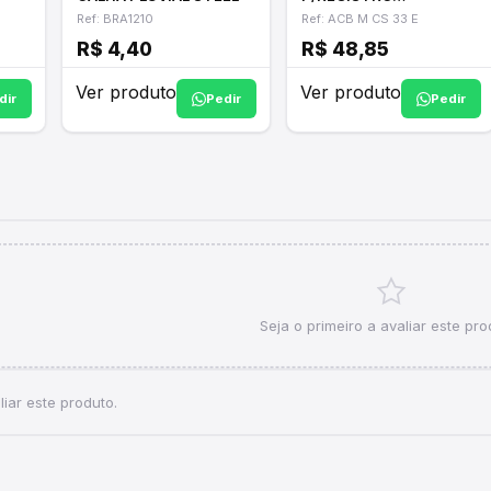
1/2"-3/4"-1" ACB M CS
Ref: BRA1210
Ref: ACB M CS 33 E
33 ICO
R$ 4,40
R$ 48,85
Ver produto
Ver produto
dir
Pedir
Pedir
Seja o primeiro a avaliar este pro
iar este produto.