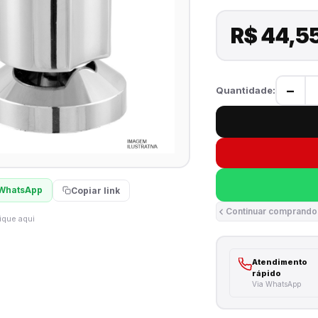
R$ 44,5
−
Quantidade:
WhatsApp
Copiar link
Continuar comprando
ique aqui
Atendimento
rápido
Via WhatsApp