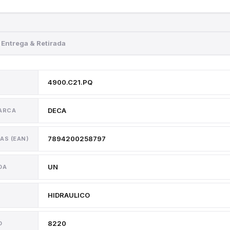
Entrega & Retirada
4900.C21.PQ
DECA
MARCA
7894200258797
AS (EAN)
UN
DA
HIDRAULICO
8220
O