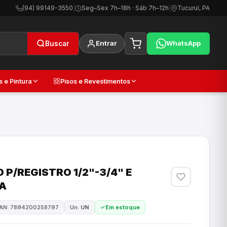
(94) 99149-3550
|
Seg–Sex 7h–18h · Sáb 7h–12h
|
Tucuruí, PA
Entrar
WhatsApp
Buscar
s e Pintura
Pisos e Revestimentos
P/REGISTRO 1/2"-3/4" E
CA
AN: 7894200258797
Un:
UN
Em estoque