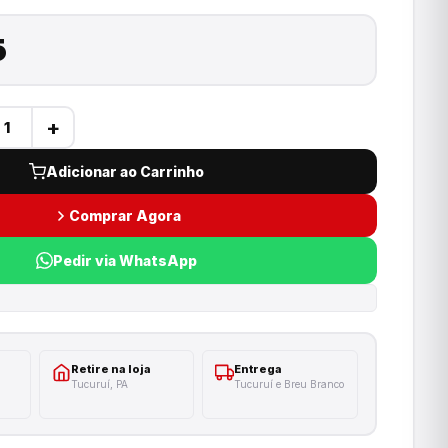
5
+
Adicionar ao Carrinho
Comprar Agora
Pedir via WhatsApp
Retire na loja
Entrega
Tucuruí, PA
Tucuruí e Breu Branco