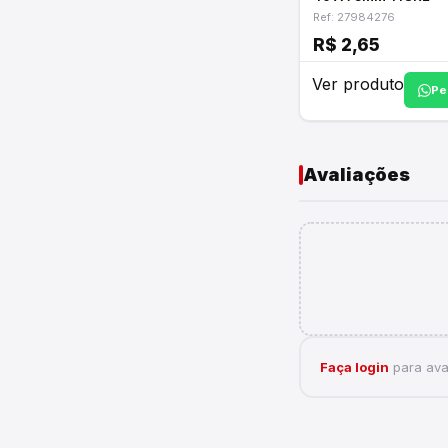
Ref: 27984276
R$ 2,65
Ver produto
Pe
Avaliações
Faça login
para aval