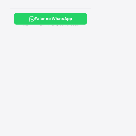
Falar no WhatsApp
Tucuruí, PA ·
(94) 99149-3550
CA
›
Hi
Sua loja completa de material de construção, elétrico,
hidráulico e ferragens. Entregamos em Tucuruí e Breu
›
El
Branco - PA.
›
Il
›
Fe
›
Fe