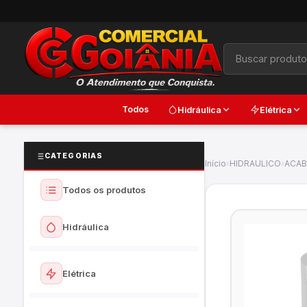
Todos
Hidráulica
Elétrica
CATEGORIAS
Início
›
HIDRAULICO
›
ACAB
Todos os produtos
Hidráulica
Ver todos
Elétrica
Torneiras e Registros