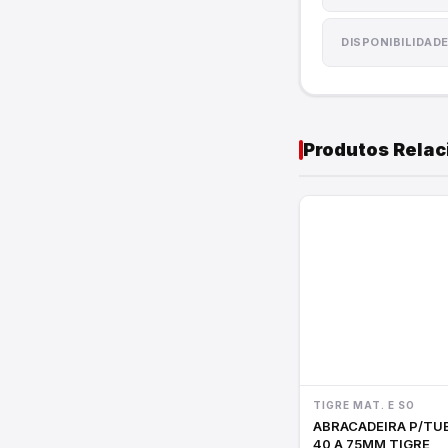
Cordas e Lonas
Utilidades do Lar
DISPONIBILIDAD
Produtos Rela
TIGRE MAT. E SO
ABRACADEIRA P/TUBOS
40 A 75MM TIGRE