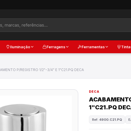
Iluminação
Ferragens
Ferramentas
Tinta
AMENTO P/REGISTRO 1/2"-3/4" E 1"C21.PQ DECA
DECA
ACABAMENTO 
1"C21.PQ DE
Ref:
4900.C21.PQ
E