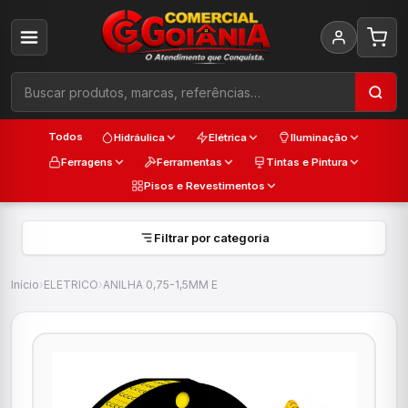
Todos
Hidráulica
Elétrica
Iluminação
Ferragens
Ferramentas
Tintas e Pintura
Pisos e Revestimentos
Filtrar por categoria
Início
›
ELETRICO
›
ANILHA 0,75-1,5MM E