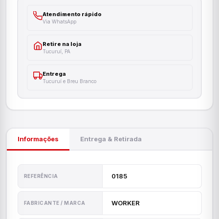
Atendimento rápido
Via WhatsApp
Retire na loja
Tucuruí, PA
Entrega
Tucuruí e Breu Branco
Informações
Entrega & Retirada
0185
REFERÊNCIA
WORKER
FABRICANTE / MARCA