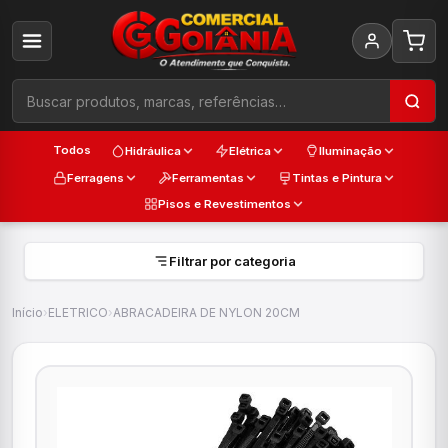
Todos
Hidráulica
Elétrica
Iluminação
Ferragens
Ferramentas
Tintas e Pintura
Pisos e Revestimentos
Filtrar por categoria
Início
›
ELETRICO
›
ABRACADEIRA DE NYLON 20CM