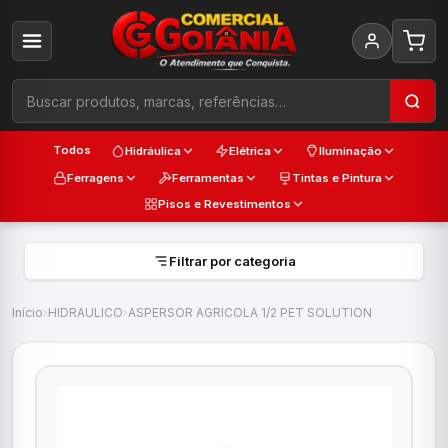
Todos
Hidráulica
Elétrica
Iluminação
Ferragens
Ferramentas
Tintas e Pintura
Pisos e Revestimentos
Filtrar por categoria
Início
›
HIDRAULICO
›
ASPERSOR AGRICOLA 1/2 PET SOLUTION