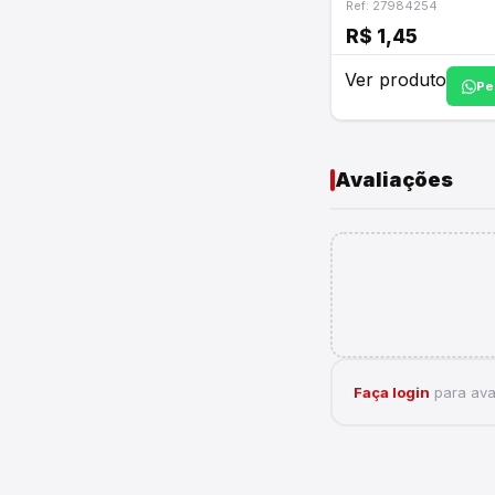
Ref: 27984254
R$ 1,45
Ver produto
Pe
Avaliações
Faça login
para aval