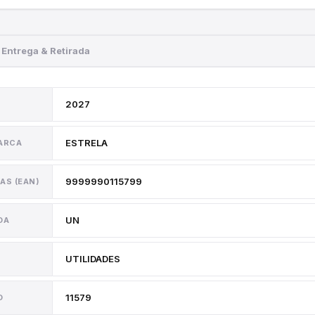
Entrega & Retirada
2027
ESTRELA
MARCA
9999990115799
AS (EAN)
UN
DA
UTILIDADES
11579
O