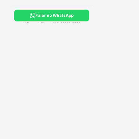
Falar no WhatsApp
Tucuruí, PA ·
(94) 99149-3550
CA
›
Hi
Sua loja completa de material de construção, elétrico,
hidráulico e ferragens. Entregamos em Tucuruí e Breu
›
El
Branco - PA.
›
Il
›
Fe
›
Fe