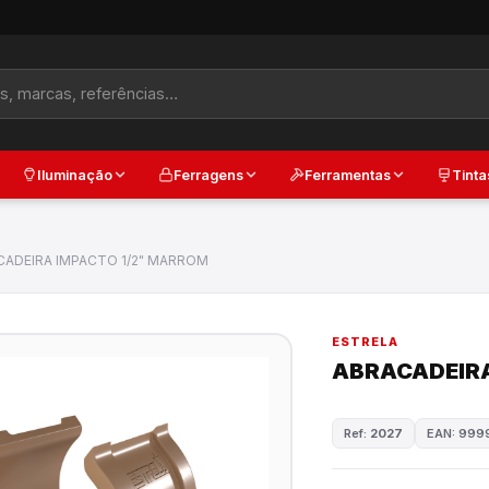
Iluminação
Ferragens
Ferramentas
Tinta
CADEIRA IMPACTO 1/2" MARROM
ESTRELA
ABRACADEIRA
Ref:
2027
EAN: 999