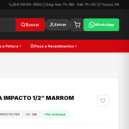
(94) 99149-3550
|
Seg–Sex 7h–18h · Sáb 7h–12h
|
Tucuruí, PA
Entrar
WhatsApp
Buscar
s e Pintura
Pisos e Revestimentos
 IMPACTO 1/2" MARROM
9990115799
Un:
UN
Em estoque