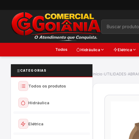
Todos
Hidráulica
Elétrica
CATEGORIAS
Início
›
UTILIDADES
›
ABRA
Todos os produtos
Hidráulica
Ver todos
Elétrica
Torneiras e Registros