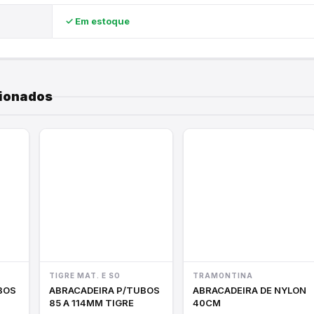
✓ Em estoque
E
cionados
TIGRE MAT. E SO
TRAMONTINA
ABRACADEIRA P/TUBOS
ABRACADEIRA DE NYLON
85 A 114MM TIGRE
40CM