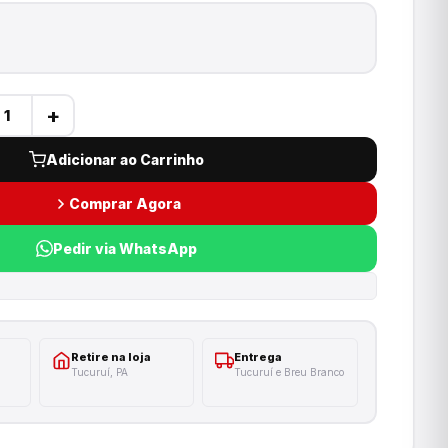
+
Adicionar ao Carrinho
Comprar Agora
Pedir via WhatsApp
Retire na loja
Entrega
Tucuruí, PA
Tucuruí e Breu Branco