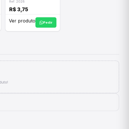
Ref: 2028
R$ 3,75
Ver produto
Pedir
duto!