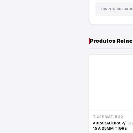
Cordas e Lonas
DISPONIBILIDAD
Utilidades do Lar
Produtos Rela
TIGRE MAT. E SO
ABRACADEIRA P/TUBOS
15 A 35MM TIGRE