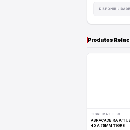
Cordas e Lonas
DISPONIBILIDAD
Utilidades do Lar
Produtos Rela
TIGRE MAT. E SO
ABRACADEIRA P/TUBOS
40 A 75MM TIGRE