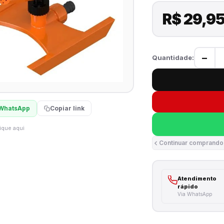
R$ 29,9
−
Quantidade:
WhatsApp
Copiar link
ique aqui
Continuar comprando
Atendimento
rápido
Via WhatsApp