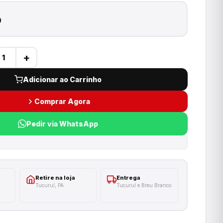
5
+
Adicionar ao Carrinho
Comprar Agora
Pedir via WhatsApp
Retire na loja
Entrega
Tucuruí, PA
Tucuruí e Breu Branco