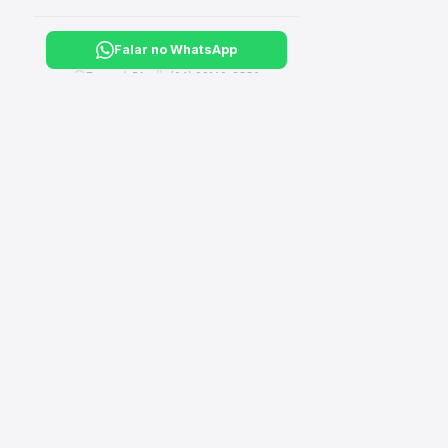
Falar no WhatsApp
Tucuruí, PA ·
(94) 99149-3550
CA
›
Hi
Sua loja completa de material de construção, elétrico,
hidráulico e ferragens. Entregamos em Tucuruí e Breu
›
El
Branco - PA.
›
Il
›
Fe
›
Fe