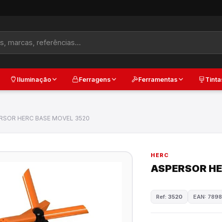
Iluminação
Ferragens
Ferramentas
Tinta
RSOR HERC BASE MOVEL 3520
HERC
ASPERSOR HE
Ref:
3520
EAN: 789