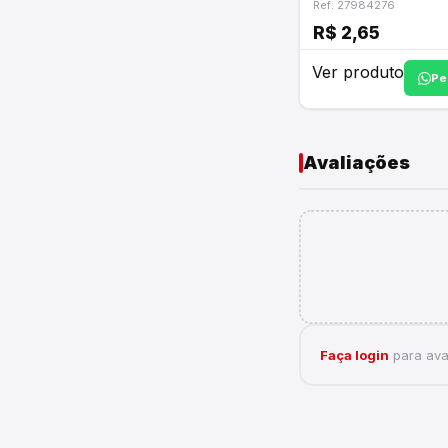
Ref: 27984276
R$ 2,65
Ver produto
Pe
Avaliações
Faça login
para aval