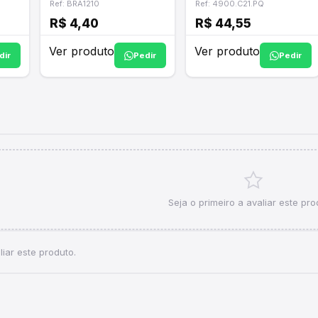
1"C21.PQ DECA
Ref: BRA1210
Ref: 4900.C21.PQ
R$ 4,40
R$ 44,55
Ver produto
Ver produto
dir
Pedir
Pedir
Seja o primeiro a avaliar este pro
iar este produto.