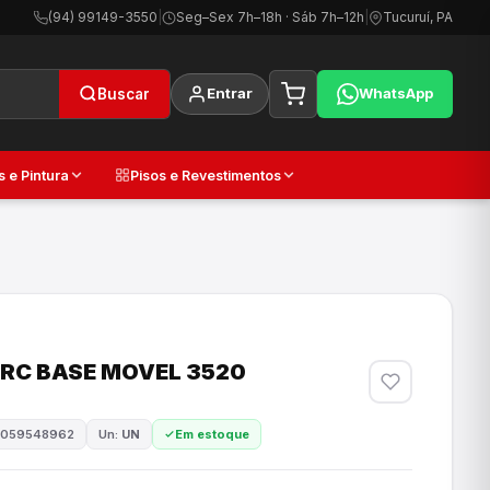
(94) 99149-3550
|
Seg–Sex 7h–18h · Sáb 7h–12h
|
Tucuruí, PA
Entrar
WhatsApp
Buscar
s e Pintura
Pisos e Revestimentos
RC BASE MOVEL 3520
8059548962
Un:
UN
Em estoque