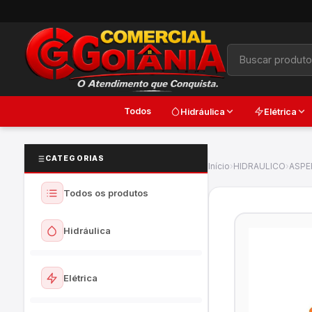
Todos
Hidráulica
Elétrica
CATEGORIAS
Início
›
HIDRAULICO
›
ASPE
Todos os produtos
Hidráulica
Ver todos
Elétrica
Torneiras e Registros