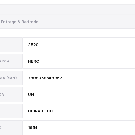
Entrega & Retirada
3520
HERC
MARCA
7898059548962
AS (EAN)
UN
DA
HIDRAULICO
1954
O