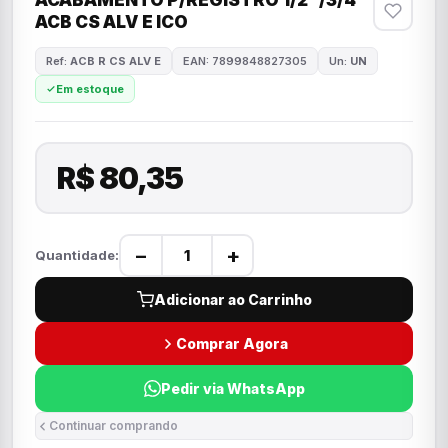
ACABAMENTO P/REGISTRO 1/2"/3/4"
ACB CS ALV E ICO
Ref:
ACB R CS ALV E
EAN: 7899848827305
Un:
UN
Em estoque
R$ 80,35
−
+
Quantidade:
Adicionar ao Carrinho
Comprar Agora
Pedir via WhatsApp
Continuar comprando