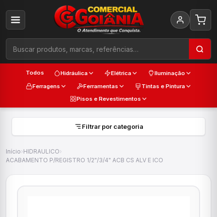
Todos
Hidráulica
Elétrica
Iluminação
Ferragens
Ferramentas
Tintas e Pintura
Pisos e Revestimentos
Filtrar por categoria
Início
›
HIDRAULICO
›
ACABAMENTO P/REGISTRO 1/2"/3/4" ACB CS ALV E ICO