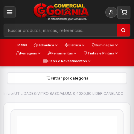
Todos
Hidráulica
Elétrica
Iluminação
Ferragens
Ferramentas
Tintas e Pintura
Pisos e Revestimentos
Filtrar por categoria
Início
›
UTILIDADES
›
VITRO BASC/ALUM. 0,40X0,60 LIDER CANELADO