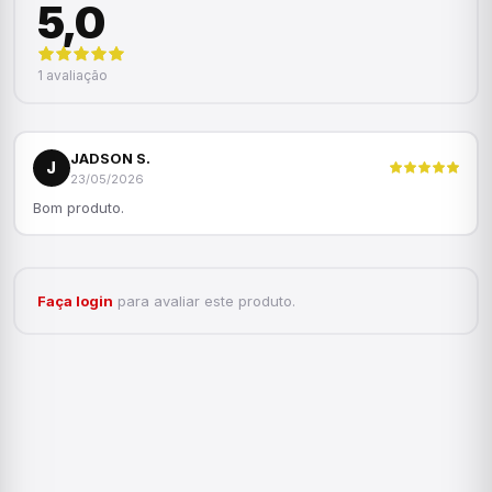
5,0
1 avaliação
JADSON S.
J
23/05/2026
Bom produto.
Faça login
para avaliar este produto.