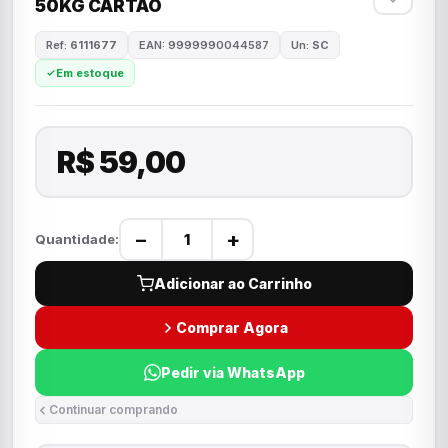
50KG CARTÃO
Ref:
6111677
EAN: 9999990044587
Un:
SC
Em estoque
R$ 59,00
−
+
Quantidade:
Adicionar ao Carrinho
Comprar Agora
Pedir via WhatsApp
Continuar comprando