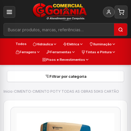
Todos
Hidráulica
Elétrica
Iluminação
Ferragens
Ferramentas
Tintas e Pintura
Pisos e Revestimentos
Filtrar por categoria
Início
›
CIMENTO
›
CIMENTO POTY TODAS AS OBRAS 50KG CARTÃO