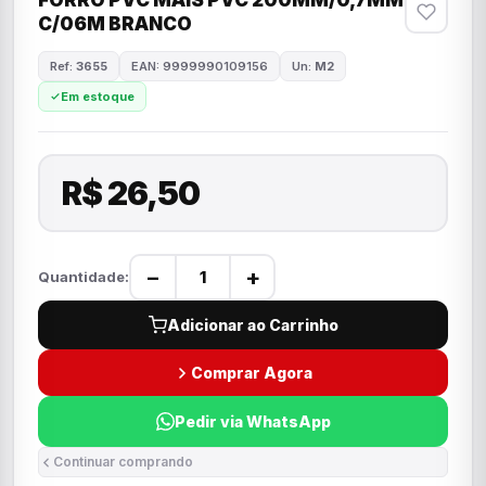
FORRO PVC MAIS PVC 200MM/0,7MM
C/06M BRANCO
Ref:
3655
EAN: 9999990109156
Un:
M2
Em estoque
R$ 26,50
−
+
Quantidade:
Adicionar ao Carrinho
Comprar Agora
Pedir via WhatsApp
Continuar comprando