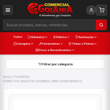
Todos
Hidráulica
Elétrica
Iluminação
Ferragens
Ferramentas
Tintas e Pintura
Pisos e Revestimentos
Filtrar por categoria
Início
›
UTILIDADES
›
FORRO PVC MAIS PVC 200MM/0,7MM C/06M BRANCO