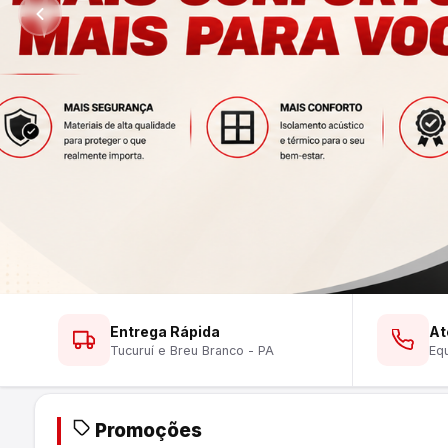
Ver Lustres
Ver Ferramentas
Ver Tintas
WhatsApp
WhatsApp
WhatsApp
Entrega Rápida
At
Tucuruí e Breu Branco - PA
Equ
Promoções