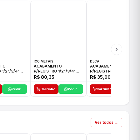
ICO METAIS
DECA
TO
ACABAMENTO
ACABAMENTO
 1/2"/3/4"
P/REGISTRO 1/2"/3/4"
P/REGISTRO 1/2"/3/4" C-
CO
ACB CS ALV E ICO
35 DECA
R$ 80,35
R$ 35,00
Pedir
Carrinho
Pedir
Carrinho
Pedir
Ver todos →