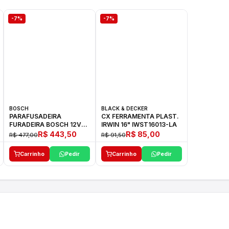
-7%
-7%
BOSCH
BLACK & DECKER
PARAFUSADEIRA
CX FERRAMENTA PLAST.
FURADEIRA BOSCH 12V
IRWIN 16" IWST16013-LA
GSR 1000 SMART
R$ 443,50
R$ 85,00
R$ 477,00
R$ 91,50
Carrinho
Pedir
Carrinho
Pedir