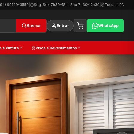
(94) 99149-3550
|
Seg–Sex 7h30–18h · Sáb 7h30–12h30
|
Tucuruí, PA
Entrar
WhatsApp
Buscar
s e Pintura
Pisos e Revestimentos