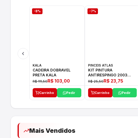
-8%
-7%
KALA
PINCEIS ATLAS
CADEIRA DOBRAVEL
KIT PINTURA
PRETA KALA
ANTIRESPINGO 2003
ATLAS 03 PCS
R$ 103,00
R$ 23,75
R$ 111,50
R$ 25,50
Carrinho
Pedir
Carrinho
Pedir
Mais Vendidos