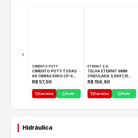
CIMENTO POTY
ETERNIT S.A.
CIMENTO POTY TODAS
TELHA ETERNIT 6MM
AS OBRAS 50KG CP-II
ONDULADA 3,66X1,10
F/32
48,80KG
R$ 57,00
R$ 156,90
Carrinho
Pedir
Carrinho
Pedir
Hidráulica