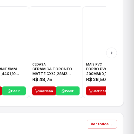
CEDASA
MAIS PVC
RNIT 5MM
CERAMICA TORONTO
FORRO PVC MAIS PVC
,44X1,10
MATTE CX/2,28M2
200MM/0,7MM C/06M
75,5X75,5 LD
BRANCO
R$ 48,75
R$ 26,50
Pedir
Carrinho
Pedir
Carrinho
Pedir
Ver todos →