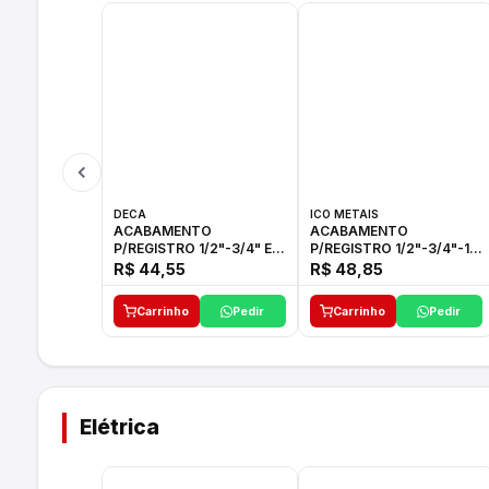
DECA
ICO METAIS
ACABAMENTO
ACABAMENTO
P/REGISTRO 1/2"-3/4" E
P/REGISTRO 1/2"-3/4"-1"
1"C21.PQ DECA
ACB M CS 33 ICO
R$ 44,55
R$ 48,85
Carrinho
Pedir
Carrinho
Pedir
Elétrica