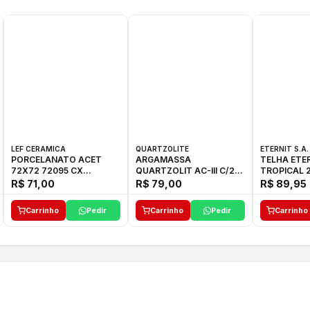
LEF CERAMICA
QUARTZOLITE
ETERNIT S.A.
PORCELANATO ACET
ARGAMASSA
TELHA ETE
72X72 72095 CX
QUARTZOLIT AC-III C/20
TROPICAL 2
C/2,59M2
KG
27,10KG
R$ 71,00
R$ 79,00
R$ 89,95
Carrinho
Pedir
Carrinho
Pedir
Carrinho