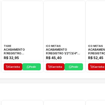
TIGRE
ICO METAIS
ICO METAIS
ACABAMENTO
ACABAMENTO
ACABAMEN
P/REGISTRO
P/REGISTRO 1/2"/3/4"
P/REGISTRO
1/2"-3/4"-1"ELLA CROSS
1416 ACB 33 E ICO
1416 C-50 I
R$ 32,95
R$ 45,40
R$ 52,45
TIGRE
Carrinho
Pedir
Carrinho
Pedir
Carrinho