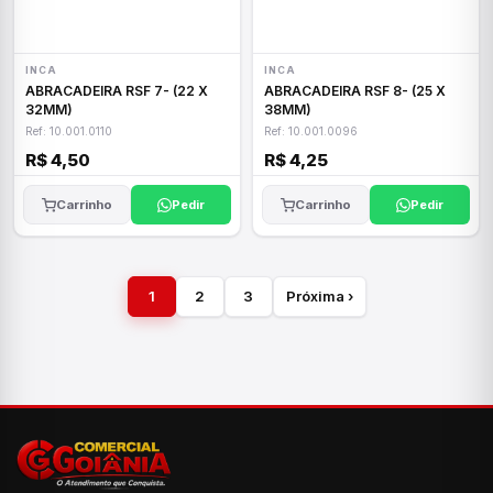
INCA
INCA
ABRACADEIRA RSF 7- (22 X
ABRACADEIRA RSF 8- (25 X
32MM)
38MM)
Ref: 10.001.0110
Ref: 10.001.0096
R$ 4,50
R$ 4,25
Carrinho
Pedir
Carrinho
Pedir
1
2
3
Próxima ›