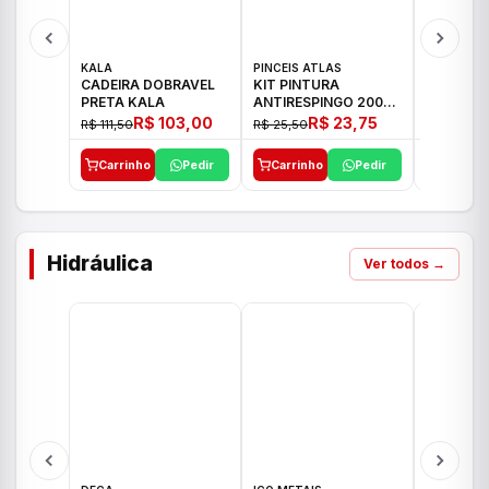
KALA
PINCEIS ATLAS
BOSCH
CADEIRA DOBRAVEL
KIT PINTURA
PARAFUS
PRETA KALA
ANTIRESPINGO 2003
FURADEI
ATLAS 03 PCS
12V GSR 
R$ 103,00
R$ 23,75
R$ 111,50
R$ 25,50
R$ 477,00
Carrinho
Pedir
Carrinho
Pedir
Carrinh
Hidráulica
Ver todos →