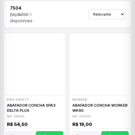
7504
produtos
Página 1/313
disponíveis
PRO SAFETY
WORKER
ABAFADOR CONCHA SPA3
ABAFADOR CONCHA WORKER
DELTA PLUS
WK60
Ref: SPA3BL
Ref: 442585
R$ 54,50
R$ 19,00