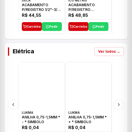
DECA
ICO METAIS
TIGRE
ACABAMENTO
ACABAMENTO
ACABAM
P/REGISTRO 1/2"-3/4"
P/REGISTRO
P/REGIS
E 1"C21.PQ DECA
1/2"-3/4"-1" ACB M
1/2"-3/4
R$ 44,55
R$ 48,85
R$ 32,9
CS 33 ICO
CROSS T
Carrinho
Pedir
Carrinho
Pedir
Carrinh
Elétrica
Ver todos →
LUKMA
LUKMA
LUKMA
ANILHA 0,75-1,5MM *
ANILHA 0,75-1,5MM *
ANILHA 0
- * SIMBOLO
+ * SIMBOLO
R$ 0,04
R$ 0,04
R$ 0,04