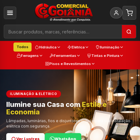
Todos
Hidráulica
Elétrica
Iluminação
Ferragens
Ferramentas
Tintas e Pintura
Pisos e Revestimentos
ILUMINAÇÃO & ELÉTRICO
Ilumine sua Casa com
Estilo e
Cada
Economia
Trabalho
Cor e Qualidade
Lâmpadas, luminárias, fios e disjuntores — tudo para sua instalação
elétrica com segurança.
Ver Lustres
Ver Ferramentas
Ver Tintas
WhatsApp
WhatsApp
WhatsApp