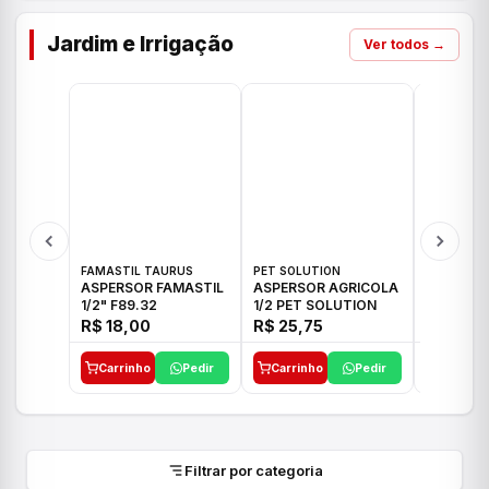
Jardim e Irrigação
Ver todos →
FAMASTIL TAURUS
PET SOLUTION
IMPLEBRA
ASPERSOR FAMASTIL
ASPERSOR AGRICOLA
ASPERSO
1/2" F89.32
1/2 PET SOLUTION
3/4 IMPL
R$ 18,00
R$ 25,75
R$ 26,3
Carrinho
Pedir
Carrinho
Pedir
Carrinh
Filtrar por categoria