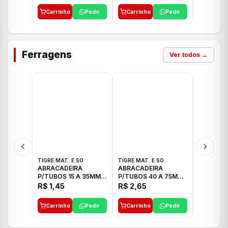
Carrinho
Pedir
Carrinho
Pedir
Carrinh
Ferragens
Ver todos →
TIGRE MAT. E SO
TIGRE MAT. E SO
TIGRE MAT
ABRACADEIRA
ABRACADEIRA
ABRACAD
P/TUBOS 15 A 35MM
P/TUBOS 40 A 75MM
P/TUBOS 
TIGRE
TIGRE
TIGRE
R$ 1,45
R$ 2,65
R$ 6,05
Carrinho
Pedir
Carrinho
Pedir
Carrinh