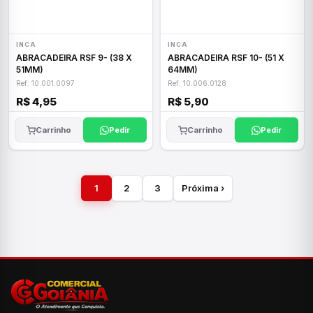
INCA
INCA
ABRACADEIRA RSF 9- (38 X
ABRACADEIRA RSF 10- (51 X
51MM)
64MM)
Ref: 10.001.0097
Ref: 10.006.0128
R$ 4,95
R$ 5,90
Carrinho
Pedir
Carrinho
Pedir
1
2
3
Próxima ›