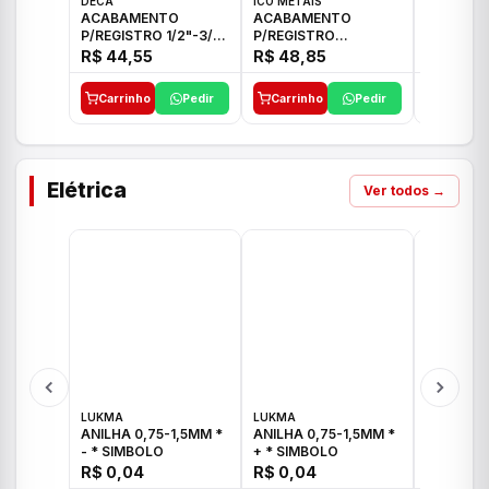
DECA
ICO METAIS
TIGRE
ACABAMENTO
ACABAMENTO
ACABAM
P/REGISTRO 1/2"-3/4"
P/REGISTRO
P/REGIS
E 1"C21.PQ DECA
1/2"-3/4"-1" ACB M
1/2"-3/4
R$ 44,55
R$ 48,85
R$ 32,9
CS 33 ICO
CROSS T
Carrinho
Pedir
Carrinho
Pedir
Carrinh
Elétrica
Ver todos →
LUKMA
LUKMA
LUKMA
ANILHA 0,75-1,5MM *
ANILHA 0,75-1,5MM *
ANILHA 0
- * SIMBOLO
+ * SIMBOLO
R$ 0,04
R$ 0,04
R$ 0,04