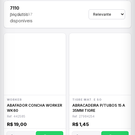
7110
produtos
Página 1/297
disponíveis
WORKER
TIGRE MAT. E SO
ABAFADOR CONCHA WORKER
ABRACADEIRA P/TUBOS 15 A
WK60
35MM TIGRE
Ref: 442585
Ref: 27984254
R$ 19,00
R$ 1,45