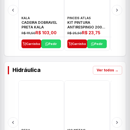
KALA
PINCEIS ATLAS
BOSCH
CADEIRA DOBRAVEL
KIT PINTURA
PARAFUS
PRETA KALA
ANTIRESPINGO 2003
FURADEI
ATLAS 03 PCS
12V GSR 
R$ 103,00
R$ 23,75
R$ 111,50
R$ 25,50
R$ 477,00
Carrinho
Pedir
Carrinho
Pedir
Carrinh
Hidráulica
Ver todos →