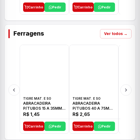
Carrinho
Pedir
Carrinho
Pedir
Carrinh
Ferragens
Ver todos →
TIGRE MAT. E SO
TIGRE MAT. E SO
TIGRE MAT
ABRACADEIRA
ABRACADEIRA
ABRACAD
P/TUBOS 15 A 35MM
P/TUBOS 40 A 75MM
P/TUBOS 
TIGRE
TIGRE
TIGRE
R$ 1,45
R$ 2,65
R$ 6,05
Carrinho
Pedir
Carrinho
Pedir
Carrinh