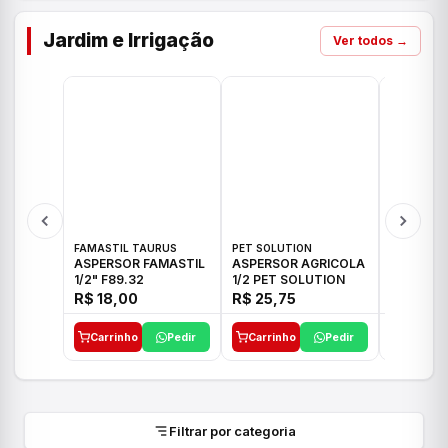
Jardim e Irrigação
Ver todos →
FAMASTIL TAURUS
PET SOLUTION
IMPLEBRA
ASPERSOR FAMASTIL
ASPERSOR AGRICOLA
ASPERSO
1/2" F89.32
1/2 PET SOLUTION
3/4 IMPL
R$ 18,00
R$ 25,75
R$ 26,3
Carrinho
Pedir
Carrinho
Pedir
Carrinh
Filtrar por categoria