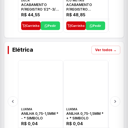
DECA
ICO METAIS
TIGRE
ACABAMENTO
ACABAMENTO
ACABAM
P/REGISTRO 1/2"-3/4"
P/REGISTRO
P/REGIS
E 1"C21.PQ DECA
1/2"-3/4"-1" ACB M
1/2"-3/4
R$ 44,55
R$ 48,85
R$ 32,9
CS 33 ICO
CROSS T
Carrinho
Pedir
Carrinho
Pedir
Carrinh
Elétrica
Ver todos →
LUKMA
LUKMA
LUKMA
ANILHA 0,75-1,5MM *
ANILHA 0,75-1,5MM *
ANILHA 0
- * SIMBOLO
+ * SIMBOLO
R$ 0,04
R$ 0,04
R$ 0,04