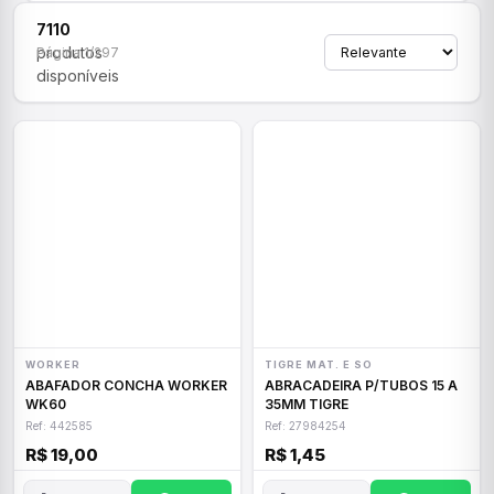
7110
produtos
Página 1/297
disponíveis
WORKER
TIGRE MAT. E SO
ABAFADOR CONCHA WORKER
ABRACADEIRA P/TUBOS 15 A
WK60
35MM TIGRE
Ref: 442585
Ref: 27984254
R$ 19,00
R$ 1,45