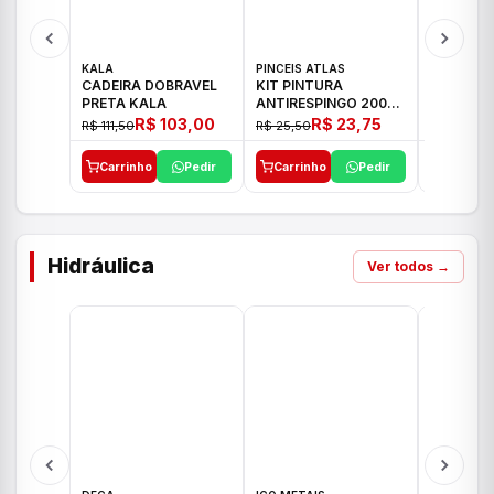
KALA
PINCEIS ATLAS
BOSCH
CADEIRA DOBRAVEL
KIT PINTURA
PARAFUS
PRETA KALA
ANTIRESPINGO 2003
FURADEI
ATLAS 03 PCS
12V GSR 
R$ 103,00
R$ 23,75
R$ 111,50
R$ 25,50
R$ 477,00
Carrinho
Pedir
Carrinho
Pedir
Carrinh
Hidráulica
Ver todos →