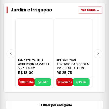
Jardim e Irrigação
Ver todos →
FAMASTIL TAURUS
PET SOLUTION
IMPLEBRA
ASPERSOR FAMASTIL
ASPERSOR AGRICOLA
ASPERSO
1/2" F89.32
1/2 PET SOLUTION
3/4 IMPL
R$ 18,00
R$ 25,75
R$ 26,3
Carrinho
Pedir
Carrinho
Pedir
Carrinh
Filtrar por categoria