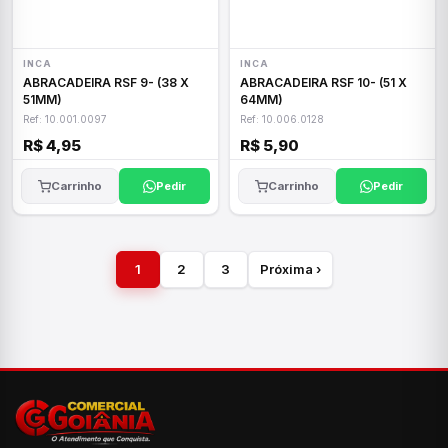
INCA
INCA
ABRACADEIRA RSF 9- (38 X
ABRACADEIRA RSF 10- (51 X
51MM)
64MM)
Ref: 10.001.0097
Ref: 10.006.0128
R$ 4,95
R$ 5,90
Carrinho
Pedir
Carrinho
Pedir
1
2
3
Próxima ›