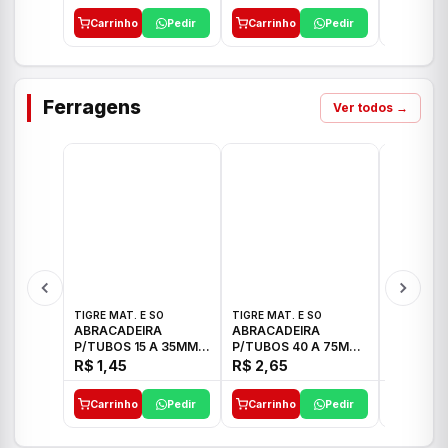
Carrinho
Pedir
Carrinho
Pedir
Carrinh
Ferragens
Ver todos →
TIGRE MAT. E SO
TIGRE MAT. E SO
TIGRE MAT
ABRACADEIRA
ABRACADEIRA
ABRACAD
P/TUBOS 15 A 35MM
P/TUBOS 40 A 75MM
P/TUBOS 
TIGRE
TIGRE
TIGRE
R$ 1,45
R$ 2,65
R$ 6,05
Carrinho
Pedir
Carrinho
Pedir
Carrinh