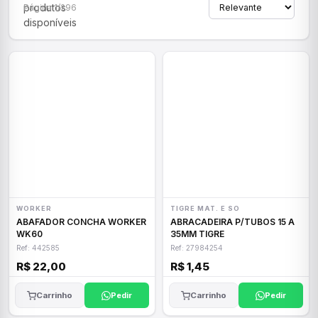
produtos
Página 1/296
disponíveis
WORKER
TIGRE MAT. E SO
ABAFADOR CONCHA WORKER
ABRACADEIRA P/TUBOS 15 A
WK60
35MM TIGRE
Ref: 442585
Ref: 27984254
R$ 22,00
R$ 1,45
Carrinho
Pedir
Carrinho
Pedir