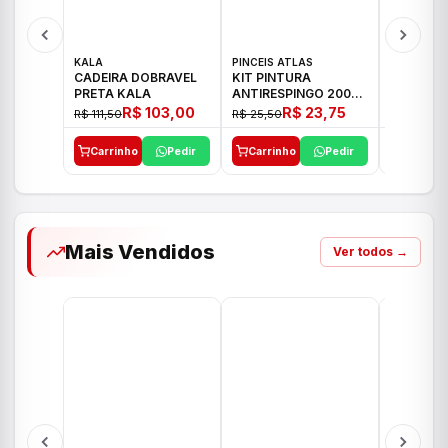
KALA
PINCEIS ATLAS
BOSCH
CADEIRA DOBRAVEL
KIT PINTURA
PARAFUS
PRETA KALA
ANTIRESPINGO 2003
FURADEI
ATLAS 03 PCS
12V GSR 
R$ 103,00
R$ 23,75
R$ 111,50
R$ 25,50
R$ 477,00
Carrinho
Pedir
Carrinho
Pedir
Carrinh
Mais Vendidos
Ver todos →