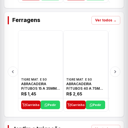
Ferragens
Ver todos →
TIGRE MAT. E SO
TIGRE MAT. E SO
TIGRE MAT
ABRACADEIRA
ABRACADEIRA
ABRACAD
P/TUBOS 15 A 35MM
P/TUBOS 40 A 75MM
P/TUBOS 
TIGRE
TIGRE
TIGRE
R$ 1,45
R$ 2,65
R$ 6,05
Carrinho
Pedir
Carrinho
Pedir
Carrinh