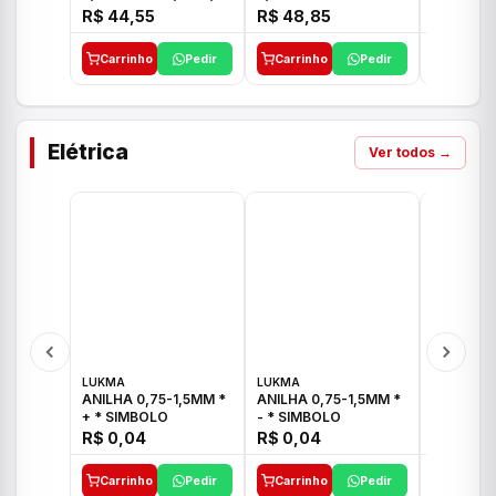
E 1"C21.PQ DECA
1/2"-3/4"-1" ACB M
1/2"-3/4
R$ 44,55
R$ 48,85
R$ 32,9
CS 33 ICO
CROSS T
Carrinho
Pedir
Carrinho
Pedir
Carrinh
Elétrica
Ver todos →
LUKMA
LUKMA
LUKMA
ANILHA 0,75-1,5MM *
ANILHA 0,75-1,5MM *
ANILHA 0
+ * SIMBOLO
- * SIMBOLO
R$ 0,04
R$ 0,04
R$ 0,04
Carrinho
Pedir
Carrinho
Pedir
Carrinh