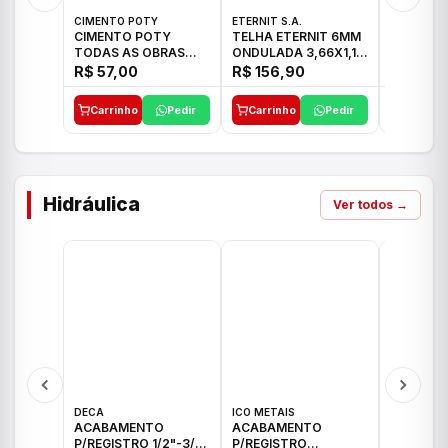
CIMENTO POTY
ETERNIT S.A.
LEF CERA
CIMENTO POTY
TELHA ETERNIT 6MM
PORCELA
TODAS AS OBRAS
ONDULADA 3,66X1,10
72X72 7
50KG CP-II F/32
48,80KG
C/2,59M
R$ 57,00
R$ 156,90
R$ 71,0
Carrinho
Pedir
Carrinho
Pedir
Carrinh
Hidráulica
Ver todos →
DECA
ICO METAIS
TIGRE
ACABAMENTO
ACABAMENTO
ACABAM
P/REGISTRO 1/2"-3/4"
P/REGISTRO
P/REGIS