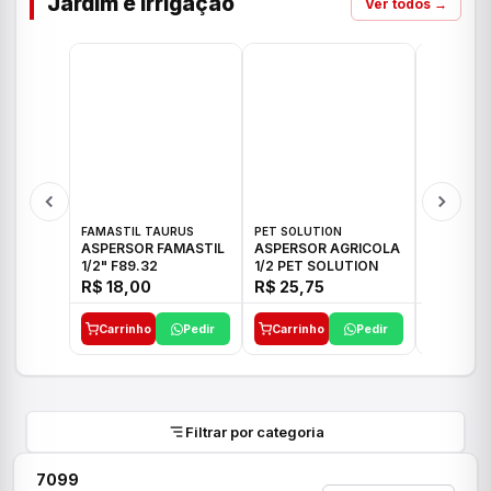
Jardim e Irrigação
Ver todos →
FAMASTIL TAURUS
PET SOLUTION
IMPLEBRA
ASPERSOR FAMASTIL
ASPERSOR AGRICOLA
ASPERSO
1/2" F89.32
1/2 PET SOLUTION
3/4 IMPL
R$ 18,00
R$ 25,75
R$ 26,3
Carrinho
Pedir
Carrinho
Pedir
Carrinh
Filtrar por categoria
7099