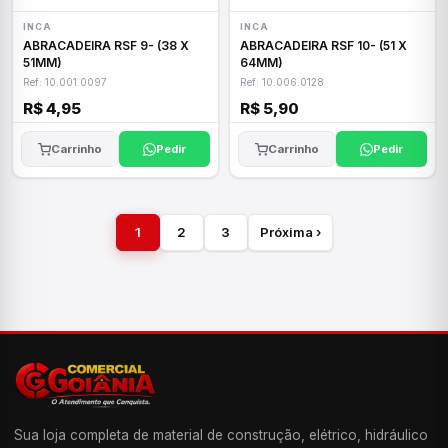
INCA
INCA
ABRACADEIRA RSF 9- (38 X
ABRACADEIRA RSF 10- (51 X
51MM)
64MM)
Ref: 10.001.0097
Ref: 10.006.0128
R$ 4,95
R$ 5,90
Carrinho
Pedir
Carrinho
Pedir
1
2
3
Próxima ›
Sua loja completa de material de construção, elétrico, hidráulico