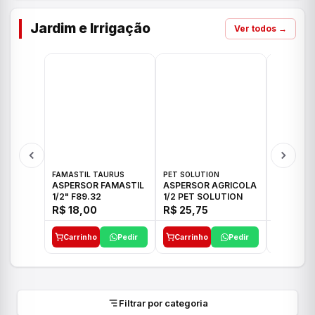
Jardim e Irrigação
Ver todos →
FAMASTIL TAURUS
PET SOLUTION
IMPLEBRA
ASPERSOR FAMASTIL
ASPERSOR AGRICOLA
ASPERSO
1/2" F89.32
1/2 PET SOLUTION
3/4 IMPL
R$ 18,00
R$ 25,75
R$ 26,3
Carrinho
Pedir
Carrinho
Pedir
Carrinh
Filtrar por categoria