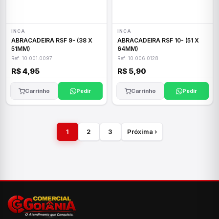
INCA
INCA
ABRACADEIRA RSF 9- (38 X
ABRACADEIRA RSF 10- (51 X
51MM)
64MM)
Ref: 10.001.0097
Ref: 10.006.0128
R$ 4,95
R$ 5,90
Carrinho
Pedir
Carrinho
Pedir
1
2
3
Próxima ›