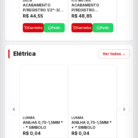
DECA
ICO METAIS
TIGRE
ACABAMENTO
ACABAMENTO
ACABAM
P/REGISTRO 1/2"-3/4"
P/REGISTRO
P/REGIS
E 1"C21.PQ DECA
1/2"-3/4"-1" ACB M
1/2"-3/4
R$ 44,55
R$ 48,85
R$ 32,9
CS 33 ICO
CROSS T
Carrinho
Pedir
Carrinho
Pedir
Carrinh
Elétrica
Ver todos →
LUKMA
LUKMA
LUKMA
ANILHA 0,75-1,5MM *
ANILHA 0,75-1,5MM *
ANILHA 0
- * SIMBOLO
+ * SIMBOLO
R$ 0,04
R$ 0,04
R$ 0,04