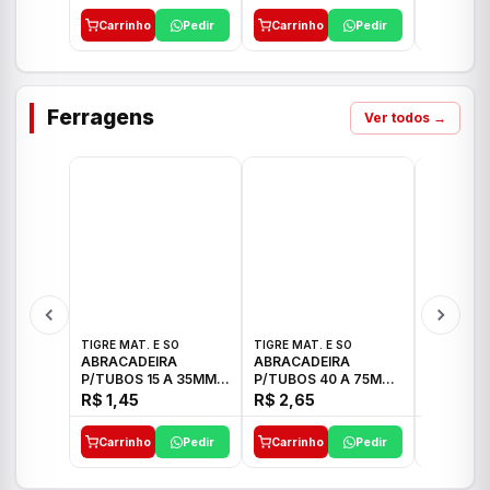
Carrinho
Pedir
Carrinho
Pedir
Carrinh
Ferragens
Ver todos →
TIGRE MAT. E SO
TIGRE MAT. E SO
TIGRE MAT
ABRACADEIRA
ABRACADEIRA
ABRACAD
P/TUBOS 15 A 35MM
P/TUBOS 40 A 75MM
P/TUBOS 
TIGRE
TIGRE
TIGRE
R$ 1,45
R$ 2,65
R$ 6,05
Carrinho
Pedir
Carrinho
Pedir
Carrinh