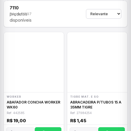
7110
produtos
Página 1/297
disponíveis
WORKER
TIGRE MAT. E SO
ABAFADOR CONCHA WORKER
ABRACADEIRA P/TUBOS 15 A
WK60
35MM TIGRE
Ref: 442585
Ref: 27984254
R$ 19,00
R$ 1,45