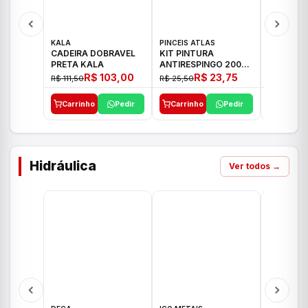
KALA
PINCEIS ATLAS
BOSCH
CADEIRA DOBRAVEL
KIT PINTURA
PARAFUS
PRETA KALA
ANTIRESPINGO 2003
FURADEI
ATLAS 03 PCS
12V GSR 
R$ 103,00
R$ 23,75
R$ 111,50
R$ 25,50
R$ 477,00
Carrinho
Pedir
Carrinho
Pedir
Carrinh
Hidráulica
Ver todos →