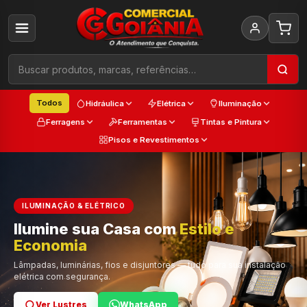
Todos
Hidráulica
Elétrica
Iluminação
Ferragens
Ferramentas
Tintas e Pintura
Pisos e Revestimentos
ILUMINAÇÃO & ELÉTRICO
Ilumine sua Casa com
Estilo e
Cada
Economia
Trabalho
Cor e Qualidade
Lâmpadas, luminárias, fios e disjuntores — tudo para sua instalação
elétrica com segurança.
Ver Lustres
Ver Ferramentas
Ver Tintas
WhatsApp
WhatsApp
WhatsApp