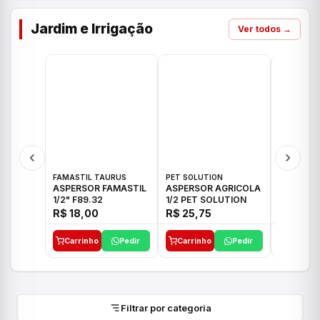
Jardim e Irrigação
Ver todos →
FAMASTIL TAURUS
PET SOLUTION
IMPLEBRA
ASPERSOR FAMASTIL
ASPERSOR AGRICOLA
ASPERSO
1/2" F89.32
1/2 PET SOLUTION
3/4 IMPL
R$ 18,00
R$ 25,75
R$ 26,3
Carrinho
Pedir
Carrinho
Pedir
Carrinh
Filtrar por categoria