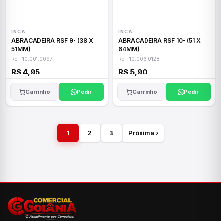
INCA
INCA
ABRACADEIRA RSF 9- (38 X
ABRACADEIRA RSF 10- (51 X
51MM)
64MM)
Ref: 10.001.0097
Ref: 10.006.0128
R$ 4,95
R$ 5,90
Carrinho
Pedir
Carrinho
Pedir
1
2
3
Próxima ›