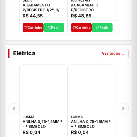
DECA
ICO METAIS
TIGRE
ACABAMENTO
ACABAMENTO
ACABAM
P/REGISTRO 1/2"-3/4"
P/REGISTRO
P/REGIS
E 1"C21.PQ DECA
1/2"-3/4"-1" ACB M
1/2"-3/4
R$ 44,55
R$ 48,85
R$ 32,9
CS 33 ICO
CROSS T
Carrinho
Pedir
Carrinho
Pedir
Carrinh
Elétrica
Ver todos →
LUKMA
LUKMA
LUKMA
ANILHA 0,75-1,5MM *
ANILHA 0,75-1,5MM *
ANILHA 0
- * SIMBOLO
+ * SIMBOLO
R$ 0,04
R$ 0,04
R$ 0,04