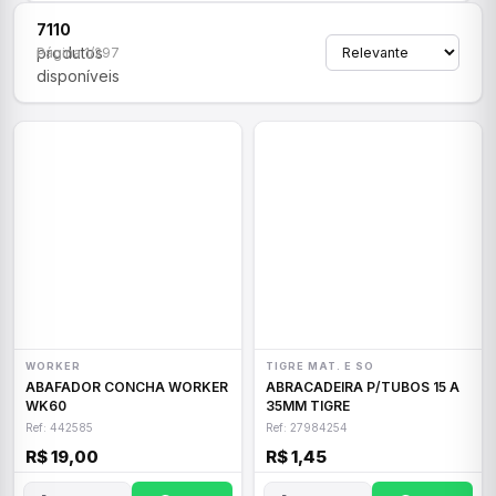
7110
produtos
Página 1/297
disponíveis
WORKER
TIGRE MAT. E SO
ABAFADOR CONCHA WORKER
ABRACADEIRA P/TUBOS 15 A
WK60
35MM TIGRE
Ref: 442585
Ref: 27984254
R$ 19,00
R$ 1,45