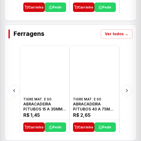
Carrinho
Pedir
Carrinho
Pedir
Carrinh
Ferragens
Ver todos →
TIGRE MAT. E SO
TIGRE MAT. E SO
TIGRE MAT
ABRACADEIRA
ABRACADEIRA
ABRACAD
P/TUBOS 15 A 35MM
P/TUBOS 40 A 75MM
P/TUBOS 
TIGRE
TIGRE
TIGRE
R$ 1,45
R$ 2,65
R$ 6,05
Carrinho
Pedir
Carrinho
Pedir
Carrinh