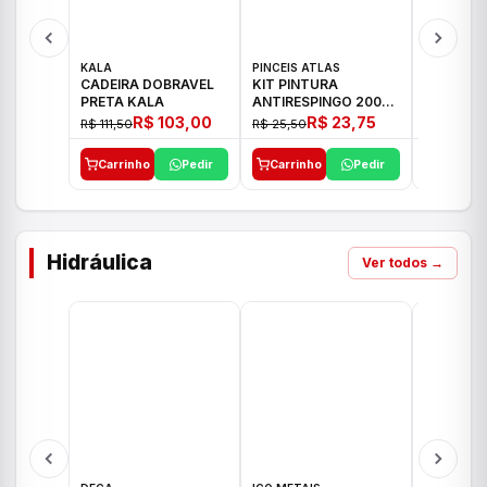
KALA
PINCEIS ATLAS
BOSCH
CADEIRA DOBRAVEL
KIT PINTURA
PARAFUS
PRETA KALA
ANTIRESPINGO 2003
FURADEI
ATLAS 03 PCS
12V GSR 
R$ 103,00
R$ 23,75
R$ 111,50
R$ 25,50
R$ 477,00
Carrinho
Pedir
Carrinho
Pedir
Carrinh
Hidráulica
Ver todos →