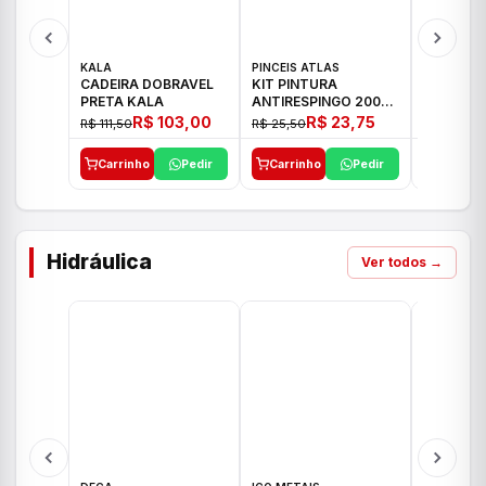
KALA
PINCEIS ATLAS
BOSCH
CADEIRA DOBRAVEL
KIT PINTURA
PARAFUS
PRETA KALA
ANTIRESPINGO 2003
FURADEI
ATLAS 03 PCS
12V GSR 
R$ 103,00
R$ 23,75
R$ 111,50
R$ 25,50
R$ 477,00
Carrinho
Pedir
Carrinho
Pedir
Carrinh
Hidráulica
Ver todos →