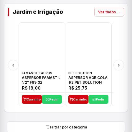
Jardim e Irrigação
Ver todos →
FAMASTIL TAURUS
PET SOLUTION
IMPLEBRA
ASPERSOR FAMASTIL
ASPERSOR AGRICOLA
ASPERSO
1/2" F89.32
1/2 PET SOLUTION
3/4 IMPL
R$ 18,00
R$ 25,75
R$ 26,3
Carrinho
Pedir
Carrinho
Pedir
Carrinh
Filtrar por categoria