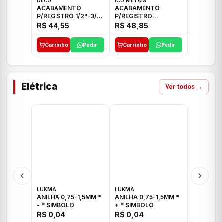
DECA
ICO METAIS
TIGRE
ACABAMENTO
ACABAMENTO
ACABAM
P/REGISTRO 1/2"-3/4"
P/REGISTRO
P/REGIS
E 1"C21.PQ DECA
1/2"-3/4"-1" ACB M
1/2"-3/4
R$ 44,55
R$ 48,85
R$ 32,9
CS 33 ICO
CROSS T
Carrinho
Pedir
Carrinho
Pedir
Carrinh
Elétrica
Ver todos →
LUKMA
LUKMA
LUKMA
ANILHA 0,75-1,5MM *
ANILHA 0,75-1,5MM *
ANILHA 0
- * SIMBOLO
+ * SIMBOLO
R$ 0,04
R$ 0,04
R$ 0,04