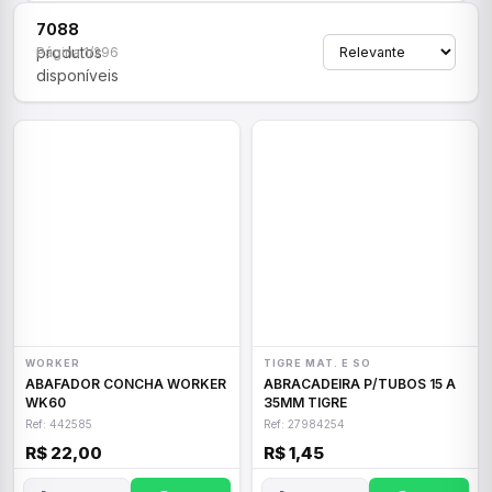
7088
produtos
Página 1/296
disponíveis
WORKER
TIGRE MAT. E SO
ABAFADOR CONCHA WORKER
ABRACADEIRA P/TUBOS 15 A
WK60
35MM TIGRE
Ref: 442585
Ref: 27984254
R$ 22,00
R$ 1,45