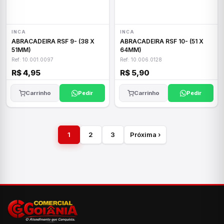
INCA
INCA
ABRACADEIRA RSF 9- (38 X
ABRACADEIRA RSF 10- (51 X
51MM)
64MM)
Ref: 10.001.0097
Ref: 10.006.0128
R$ 4,95
R$ 5,90
Carrinho
Pedir
Carrinho
Pedir
1
2
3
Próxima ›