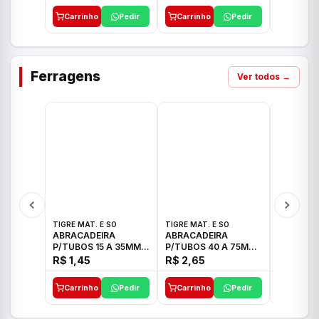
Carrinho
Pedir
Carrinho
Pedir
Carrinh
Ferragens
Ver todos →
TIGRE MAT. E SO
TIGRE MAT. E SO
TIGRE MAT
ABRACADEIRA
ABRACADEIRA
ABRACAD
P/TUBOS 15 A 35MM
P/TUBOS 40 A 75MM
P/TUBOS 
TIGRE
TIGRE
TIGRE
R$ 1,45
R$ 2,65
R$ 6,05
Carrinho
Pedir
Carrinho
Pedir
Carrinh