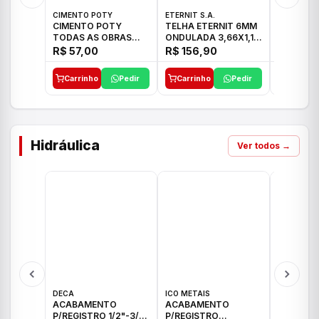
CIMENTO POTY
ETERNIT S.A.
LEF CERA
CIMENTO POTY
TELHA ETERNIT 6MM
PORCELA
TODAS AS OBRAS
ONDULADA 3,66X1,10
72X72 7
50KG CP-II F/32
48,80KG
C/2,59M
R$ 57,00
R$ 156,90
R$ 71,0
Carrinho
Pedir
Carrinho
Pedir
Carrinh
Hidráulica
Ver todos →
DECA
ICO METAIS
TIGRE
ACABAMENTO
ACABAMENTO
ACABAM
P/REGISTRO 1/2"-3/4"
P/REGISTRO
P/REGIS