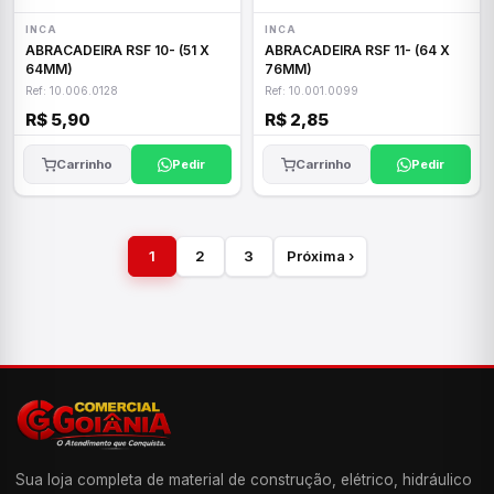
INCA
INCA
ABRACADEIRA RSF 10- (51 X
ABRACADEIRA RSF 11- (64 X
64MM)
76MM)
Ref: 10.006.0128
Ref: 10.001.0099
R$ 5,90
R$ 2,85
Carrinho
Pedir
Carrinho
Pedir
1
2
3
Próxima ›
Sua loja completa de material de construção, elétrico, hidráulico