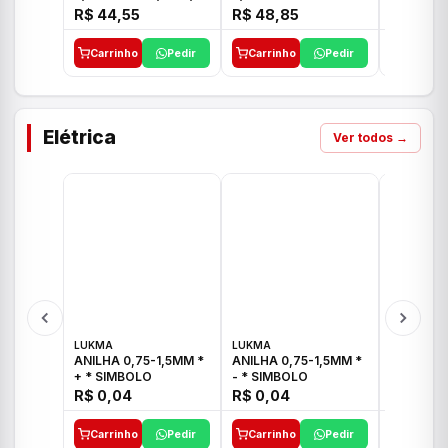
E 1"C21.PQ DECA
1/2"-3/4"-1" ACB M
1/2"-3/4
R$ 44,55
R$ 48,85
R$ 32,9
CS 33 ICO
CROSS T
Carrinho
Pedir
Carrinho
Pedir
Carrinh
Elétrica
Ver todos →
LUKMA
LUKMA
LUKMA
ANILHA 0,75-1,5MM *
ANILHA 0,75-1,5MM *
ANILHA 0
+ * SIMBOLO
- * SIMBOLO
R$ 0,04
R$ 0,04
R$ 0,04
Carrinho
Pedir
Carrinho
Pedir
Carrinh