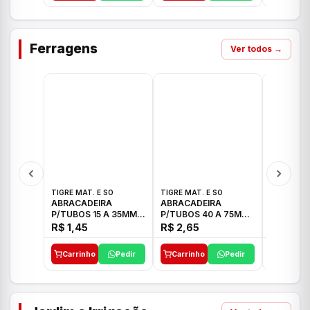
Ferragens
Ver todos →
TIGRE MAT. E SO
TIGRE MAT. E SO
TIGRE MAT
ABRACADEIRA
ABRACADEIRA
ABRACAD
P/TUBOS 15 A 35MM
P/TUBOS 40 A 75MM
P/TUBOS 
TIGRE
TIGRE
TIGRE
R$ 1,45
R$ 2,65
R$ 6,05
Carrinho
Pedir
Carrinho
Pedir
Carrinh