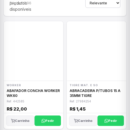
produtos
Página 1/296
disponíveis
WORKER
TIGRE MAT. E SO
ABAFADOR CONCHA WORKER
ABRACADEIRA P/TUBOS 15 A
WK60
35MM TIGRE
Ref: 442585
Ref: 27984254
R$ 22,00
R$ 1,45
Carrinho
Pedir
Carrinho
Pedir