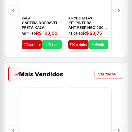
KALA
PINCEIS ATLAS
BOSCH
CADEIRA DOBRAVEL
KIT PINTURA
PARAFUS
PRETA KALA
ANTIRESPINGO 2003
FURADEI
ATLAS 03 PCS
12V GSR 
R$ 103,00
R$ 23,75
R$ 111,50
R$ 25,50
R$ 477,00
Carrinho
Pedir
Carrinho
Pedir
Carrinh
Mais Vendidos
Ver todos →