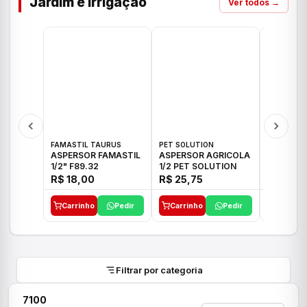
Jardim e Irrigação
Ver todos →
FAMASTIL TAURUS
PET SOLUTION
IMPLEBRA
ASPERSOR FAMASTIL
ASPERSOR AGRICOLA
ASPERSO
1/2" F89.32
1/2 PET SOLUTION
3/4 IMPL
R$ 18,00
R$ 25,75
R$ 26,3
Carrinho
Pedir
Carrinho
Pedir
Carrinh
Filtrar por categoria
7100