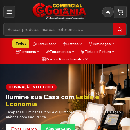
Todos
Hidráulica
Elétrica
Iluminação
Ferragens
Ferramentas
Tintas e Pintura
Pisos e Revestimentos
ILUMINAÇÃO & ELÉTRICO
Ilumine sua Casa com
Estilo e
Cada
Economia
Trabalho
Cor e Qualidade
Lâmpadas, luminárias, fios e disjuntores — tudo para sua instalação
elétrica com segurança.
Ver Lustres
Ver Ferramentas
Ver Tintas
WhatsApp
WhatsApp
WhatsApp