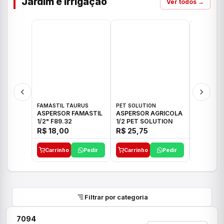
Jardim e Irrigação
Ver todos →
FAMASTIL TAURUS
PET SOLUTION
IMPLEBRA
ASPERSOR FAMASTIL
ASPERSOR AGRICOLA
ASPERSO
1/2" F89.32
1/2 PET SOLUTION
3/4 IMPL
R$ 18,00
R$ 25,75
R$ 26,3
Carrinho
Pedir
Carrinho
Pedir
Carrinh
Filtrar por categoria
7094