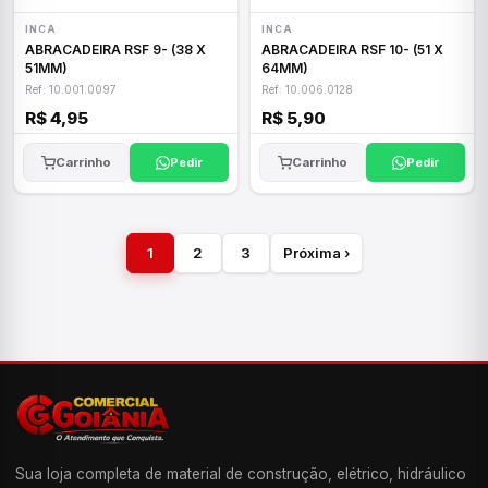
INCA
INCA
ABRACADEIRA RSF 9- (38 X
ABRACADEIRA RSF 10- (51 X
51MM)
64MM)
Ref: 10.001.0097
Ref: 10.006.0128
R$ 4,95
R$ 5,90
Carrinho
Pedir
Carrinho
Pedir
1
2
3
Próxima ›
Sua loja completa de material de construção, elétrico, hidráulico