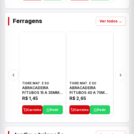
Ferragens
Ver todos →
TIGRE MAT. E SO
TIGRE MAT. E SO
TIGRE MAT
ABRACADEIRA
ABRACADEIRA
ABRACAD
P/TUBOS 15 A 35MM
P/TUBOS 40 A 75MM
P/TUBOS 
TIGRE
TIGRE
TIGRE
R$ 1,45
R$ 2,65
R$ 6,05
Carrinho
Pedir
Carrinho
Pedir
Carrinh