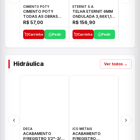
CIMENTO POTY
ETERNIT S.A.
LEF CERA
CIMENTO POTY
TELHA ETERNIT 6MM
PORCELA
TODAS AS OBRAS
ONDULADA 3,66X1,10
72X72 7
50KG CP-II F/32
48,80KG
C/2,59M
R$ 57,00
R$ 156,90
R$ 71,0
Carrinho
Pedir
Carrinho
Pedir
Carrinh
Hidráulica
Ver todos →
DECA
ICO METAIS
TIGRE
ACABAMENTO
ACABAMENTO
ACABAM
P/REGISTRO 1/2"-3/4"
P/REGISTRO
P/REGIS