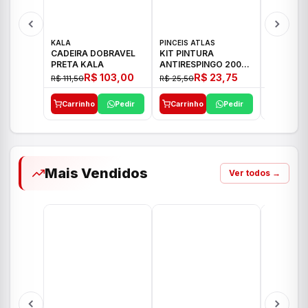
KALA
PINCEIS ATLAS
BOSCH
CADEIRA DOBRAVEL
KIT PINTURA
PARAFUS
PRETA KALA
ANTIRESPINGO 2003
FURADEI
ATLAS 03 PCS
12V GSR 
R$ 103,00
R$ 23,75
R$ 111,50
R$ 25,50
R$ 477,00
Carrinho
Pedir
Carrinho
Pedir
Carrinh
Mais Vendidos
Ver todos →