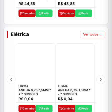
E 1"C21.PQ DECA
1/2"-3/4"-1" ACB M
1/2"-3/4
R$ 44,55
R$ 48,85
R$ 32,9
CS 33 ICO
CROSS T
Carrinho
Pedir
Carrinho
Pedir
Carrinh
Elétrica
Ver todos →
LUKMA
LUKMA
LUKMA
ANILHA 0,75-1,5MM *
ANILHA 0,75-1,5MM *
ANILHA 0
+ * SIMBOLO
- * SIMBOLO
R$ 0,04
R$ 0,04
R$ 0,04
Carrinho
Pedir
Carrinho
Pedir
Carrinh