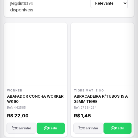
produtos
Página 1/296
disponíveis
WORKER
TIGRE MAT. E SO
ABAFADOR CONCHA WORKER
ABRACADEIRA P/TUBOS 15 A
WK60
35MM TIGRE
Ref: 442585
Ref: 27984254
R$ 22,00
R$ 1,45
Carrinho
Pedir
Carrinho
Pedir