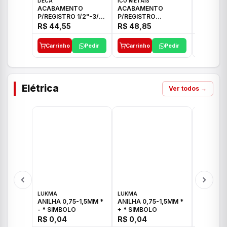
DECA
ICO METAIS
TIGRE
ACABAMENTO
ACABAMENTO
ACABAM
P/REGISTRO 1/2"-3/4"
P/REGISTRO
P/REGIS
E 1"C21.PQ DECA
1/2"-3/4"-1" ACB M
1/2"-3/4
R$ 44,55
R$ 48,85
R$ 32,9
CS 33 ICO
CROSS T
Carrinho
Pedir
Carrinho
Pedir
Carrinh
Elétrica
Ver todos →
LUKMA
LUKMA
LUKMA
ANILHA 0,75-1,5MM *
ANILHA 0,75-1,5MM *
ANILHA 0
- * SIMBOLO
+ * SIMBOLO
R$ 0,04
R$ 0,04
R$ 0,04