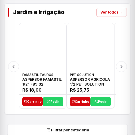
Jardim e Irrigação
Ver todos →
FAMASTIL TAURUS
PET SOLUTION
IMPLEBRA
ASPERSOR FAMASTIL
ASPERSOR AGRICOLA
ASPERSO
1/2" F89.32
1/2 PET SOLUTION
3/4 IMPL
R$ 18,00
R$ 25,75
R$ 26,3
Carrinho
Pedir
Carrinho
Pedir
Carrinh
Filtrar por categoria