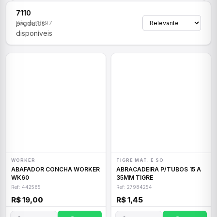
7110
produtos
Página 1/297
disponíveis
WORKER
TIGRE MAT. E SO
ABAFADOR CONCHA WORKER
ABRACADEIRA P/TUBOS 15 A
WK60
35MM TIGRE
Ref: 442585
Ref: 27984254
R$ 19,00
R$ 1,45