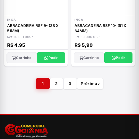
INCA
INCA
ABRACADEIRA RSF 9- (38 X
ABRACADEIRA RSF 10- (51 X
51MM)
64MM)
Ref: 10.001.0097
Ref: 10.006.0128
R$ 4,95
R$ 5,90
Carrinho
Pedir
Carrinho
Pedir
1
2
3
Próxima ›