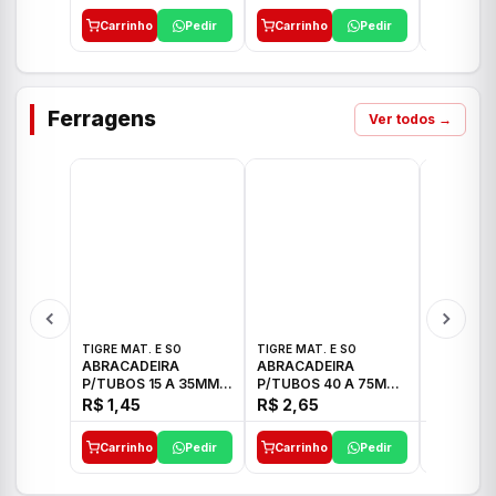
Carrinho
Pedir
Carrinho
Pedir
Carrinh
Ferragens
Ver todos →
TIGRE MAT. E SO
TIGRE MAT. E SO
TIGRE MAT
ABRACADEIRA
ABRACADEIRA
ABRACAD
P/TUBOS 15 A 35MM
P/TUBOS 40 A 75MM
P/TUBOS 
TIGRE
TIGRE
TIGRE
R$ 1,45
R$ 2,65
R$ 6,05
Carrinho
Pedir
Carrinho
Pedir
Carrinh