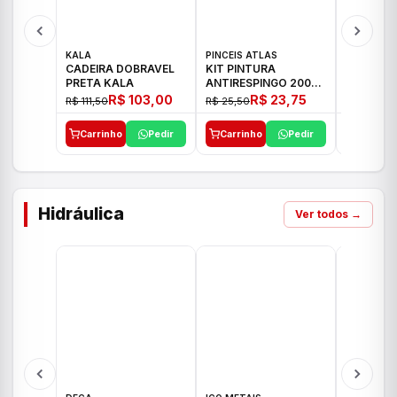
KALA
PINCEIS ATLAS
BOSCH
CADEIRA DOBRAVEL
KIT PINTURA
PARAFUS
PRETA KALA
ANTIRESPINGO 2003
FURADEI
ATLAS 03 PCS
12V GSR 
R$ 103,00
R$ 23,75
R$ 111,50
R$ 25,50
R$ 477,00
Carrinho
Pedir
Carrinho
Pedir
Carrinh
Hidráulica
Ver todos →