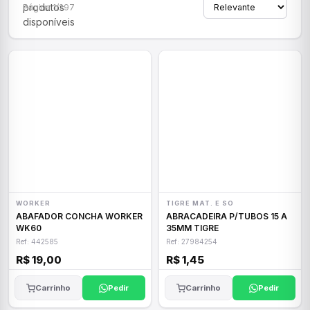
produtos
Página 1/297
disponíveis
WORKER
TIGRE MAT. E SO
ABAFADOR CONCHA WORKER
ABRACADEIRA P/TUBOS 15 A
WK60
35MM TIGRE
Ref: 442585
Ref: 27984254
R$ 19,00
R$ 1,45
Carrinho
Pedir
Carrinho
Pedir