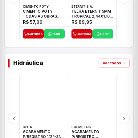
CIMENTO POTY
ETERNIT S.A.
ETERNIT S
CIMENTO POTY
TELHA ETERNIT 5MM
TELHA E
TODAS AS OBRAS
TROPICAL 2,44X1,10
ONDULAD
50KG CP-II F/32
27,10KG
48,80KG
R$ 57,00
R$ 89,95
R$ 156,
Carrinho
Pedir
Carrinho
Pedir
Carrinh
Hidráulica
Ver todos →
DECA
ICO METAIS
TIGRE
ACABAMENTO
ACABAMENTO
ACABAM
P/REGISTRO 1/2"-3/4"
P/REGISTRO
P/REGIS