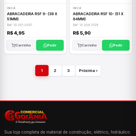
INCA
INCA
ABRACADEIRA RSF 9- (38 X
ABRACADEIRA RSF 10- (51 X
51MM)
64MM)
Ref: 10.001.0097
Ref: 10.006.0128
R$ 4,95
R$ 5,90
Carrinho
Pedir
Carrinho
Pedir
1
2
3
Próxima ›
Sua loja completa de material de construção, elétrico, hidráulico