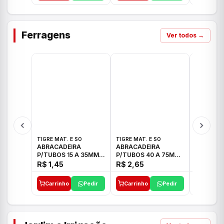
Ferragens
Ver todos →
TIGRE MAT. E SO
TIGRE MAT. E SO
TIGRE MAT
ABRACADEIRA
ABRACADEIRA
ABRACAD
P/TUBOS 15 A 35MM
P/TUBOS 40 A 75MM
P/TUBOS 
TIGRE
TIGRE
TIGRE
R$ 1,45
R$ 2,65
R$ 6,05
Carrinho
Pedir
Carrinho
Pedir
Carrinh