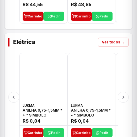
E 1"C21.PQ DECA
1/2"-3/4"-1" ACB M
1/2"-3/4
R$ 44,55
R$ 48,85
R$ 32,9
CS 33 ICO
CROSS T
Carrinho
Pedir
Carrinho
Pedir
Carrinh
Elétrica
Ver todos →
LUKMA
LUKMA
LUKMA
ANILHA 0,75-1,5MM *
ANILHA 0,75-1,5MM *
ANILHA 0
+ * SIMBOLO
- * SIMBOLO
R$ 0,04
R$ 0,04
R$ 0,04
Carrinho
Pedir
Carrinho
Pedir
Carrinh