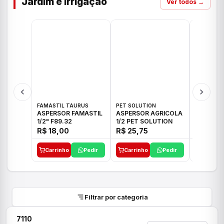
Jardim e Irrigação
Ver todos →
FAMASTIL TAURUS
PET SOLUTION
IMPLEBRA
ASPERSOR FAMASTIL
ASPERSOR AGRICOLA
ASPERSO
1/2" F89.32
1/2 PET SOLUTION
3/4 IMPL
R$ 18,00
R$ 25,75
R$ 26,3
Carrinho
Pedir
Carrinho
Pedir
Carrinh
Filtrar por categoria
7110