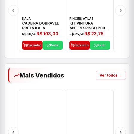
KALA
PINCEIS ATLAS
BOSCH
CADEIRA DOBRAVEL
KIT PINTURA
PARAFUS
PRETA KALA
ANTIRESPINGO 2003
FURADEI
ATLAS 03 PCS
12V GSR 
R$ 103,00
R$ 23,75
R$ 111,50
R$ 25,50
R$ 477,00
Carrinho
Pedir
Carrinho
Pedir
Carrinh
Mais Vendidos
Ver todos →