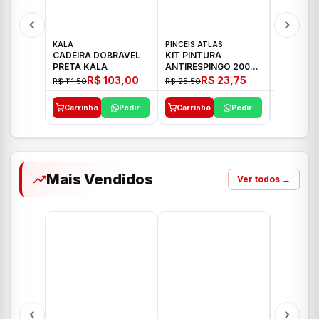
KALA
PINCEIS ATLAS
BOSCH
CADEIRA DOBRAVEL
KIT PINTURA
PARAFUS
PRETA KALA
ANTIRESPINGO 2003
FURADEI
ATLAS 03 PCS
12V GSR 
R$ 103,00
R$ 23,75
R$ 111,50
R$ 25,50
R$ 477,00
Carrinho
Pedir
Carrinho
Pedir
Carrinh
Mais Vendidos
Ver todos →