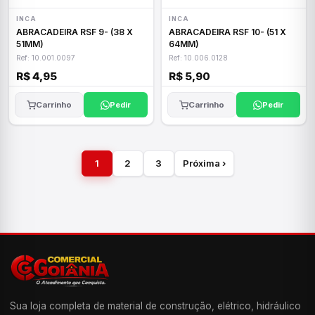
INCA
INCA
ABRACADEIRA RSF 9- (38 X
ABRACADEIRA RSF 10- (51 X
51MM)
64MM)
Ref: 10.001.0097
Ref: 10.006.0128
R$ 4,95
R$ 5,90
Carrinho
Pedir
Carrinho
Pedir
1
2
3
Próxima ›
Sua loja completa de material de construção, elétrico, hidráulico