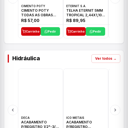
CIMENTO POTY
ETERNIT S.A.
ETERNIT S
CIMENTO POTY
TELHA ETERNIT 5MM
TELHA E
TODAS AS OBRAS
TROPICAL 2,44X1,10
ONDULAD
50KG CP-II F/32
27,10KG
48,80KG
R$ 57,00
R$ 89,95
R$ 156,
Carrinho
Pedir
Carrinho
Pedir
Carrinh
Hidráulica
Ver todos →
DECA
ICO METAIS
TIGRE
ACABAMENTO
ACABAMENTO
ACABAM
P/REGISTRO 1/2"-3/4"
P/REGISTRO
P/REGIS