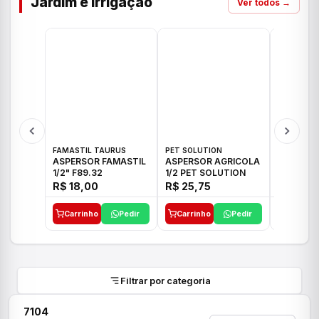
Jardim e Irrigação
Ver todos →
FAMASTIL TAURUS
PET SOLUTION
IMPLEBRA
ASPERSOR FAMASTIL
ASPERSOR AGRICOLA
ASPERSO
1/2" F89.32
1/2 PET SOLUTION
3/4 IMPL
R$ 18,00
R$ 25,75
R$ 26,3
Carrinho
Pedir
Carrinho
Pedir
Carrinh
Filtrar por categoria
7104