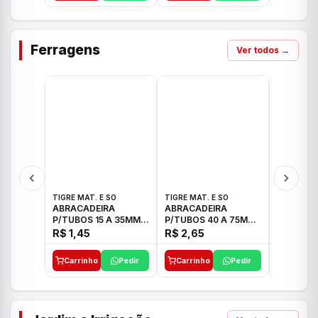
Ferragens
Ver todos →
TIGRE MAT. E SO
TIGRE MAT. E SO
TIGRE MAT
ABRACADEIRA
ABRACADEIRA
ABRACAD
P/TUBOS 15 A 35MM
P/TUBOS 40 A 75MM
P/TUBOS 
TIGRE
TIGRE
TIGRE
R$ 1,45
R$ 2,65
R$ 6,05
Carrinho
Pedir
Carrinho
Pedir
Carrinh