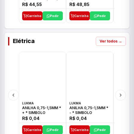
E 1"C21.PQ DECA
1/2"-3/4"-1" ACB M
1/2"-3/4
R$ 44,55
R$ 48,85
R$ 32,9
CS 33 ICO
CROSS T
Carrinho
Pedir
Carrinho
Pedir
Carrinh
Elétrica
Ver todos →
LUKMA
LUKMA
LUKMA
ANILHA 0,75-1,5MM *
ANILHA 0,75-1,5MM *
ANILHA 0
+ * SIMBOLO
- * SIMBOLO
R$ 0,04
R$ 0,04
R$ 0,04
Carrinho
Pedir
Carrinho
Pedir
Carrinh