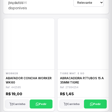
produtos
Página 1/296
disponíveis
WORKER
TIGRE MAT. E SO
ABAFADOR CONCHA WORKER
ABRACADEIRA P/TUBOS 15 A
WK60
35MM TIGRE
Ref: 442585
Ref: 27984254
R$ 19,00
R$ 1,45
Carrinho
Pedir
Carrinho
Pedir