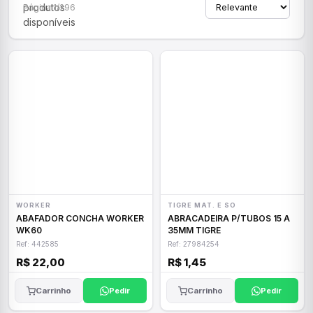
produtos
Página 1/296
disponíveis
WORKER
TIGRE MAT. E SO
ABAFADOR CONCHA WORKER
ABRACADEIRA P/TUBOS 15 A
WK60
35MM TIGRE
Ref: 442585
Ref: 27984254
R$ 22,00
R$ 1,45
Carrinho
Pedir
Carrinho
Pedir