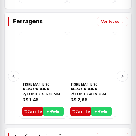
Ferragens
Ver todos →
TIGRE MAT. E SO
TIGRE MAT. E SO
TIGRE MAT
ABRACADEIRA
ABRACADEIRA
ABRACAD
P/TUBOS 15 A 35MM
P/TUBOS 40 A 75MM
P/TUBOS 
TIGRE
TIGRE
TIGRE
R$ 1,45
R$ 2,65
R$ 6,05
Carrinho
Pedir
Carrinho
Pedir
Carrinh