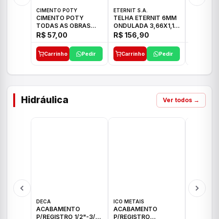
CIMENTO POTY
ETERNIT S.A.
LEF CERA
CIMENTO POTY
TELHA ETERNIT 6MM
PORCELA
TODAS AS OBRAS
ONDULADA 3,66X1,10
72X72 7
50KG CP-II F/32
48,80KG
C/2,59M
R$ 57,00
R$ 156,90
R$ 71,0
Carrinho
Pedir
Carrinho
Pedir
Carrinh
Hidráulica
Ver todos →
DECA
ICO METAIS
TIGRE
ACABAMENTO
ACABAMENTO
ACABAM
P/REGISTRO 1/2"-3/4"
P/REGISTRO
P/REGIS