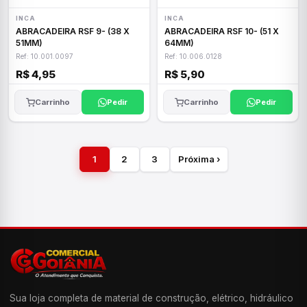
INCA
INCA
ABRACADEIRA RSF 9- (38 X
ABRACADEIRA RSF 10- (51 X
51MM)
64MM)
Ref: 10.001.0097
Ref: 10.006.0128
R$ 4,95
R$ 5,90
Carrinho
Pedir
Carrinho
Pedir
1
2
3
Próxima ›
Sua loja completa de material de construção, elétrico, hidráulico