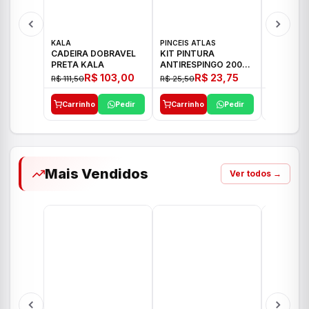
KALA
PINCEIS ATLAS
BOSCH
CADEIRA DOBRAVEL
KIT PINTURA
PARAFUS
PRETA KALA
ANTIRESPINGO 2003
FURADEI
ATLAS 03 PCS
12V GSR 
R$ 103,00
R$ 23,75
R$ 111,50
R$ 25,50
R$ 477,00
Carrinho
Pedir
Carrinho
Pedir
Carrinh
Mais Vendidos
Ver todos →