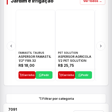
Jardim e Irrigação
Ver todos →
FAMASTIL TAURUS
PET SOLUTION
IMPLEBRA
ASPERSOR FAMASTIL
ASPERSOR AGRICOLA
ASPERSO
1/2" F89.32
1/2 PET SOLUTION
3/4 IMPL
R$ 18,00
R$ 25,75
R$ 26,3
Carrinho
Pedir
Carrinho
Pedir
Carrinh
Filtrar por categoria
7091