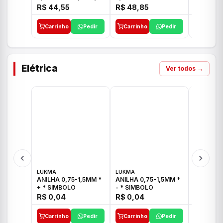
E 1"C21.PQ DECA
1/2"-3/4"-1" ACB M
1/2"-3/4
R$ 44,55
R$ 48,85
R$ 32,9
CS 33 ICO
CROSS T
Carrinho
Pedir
Carrinho
Pedir
Carrinh
Elétrica
Ver todos →
LUKMA
LUKMA
LUKMA
ANILHA 0,75-1,5MM *
ANILHA 0,75-1,5MM *
ANILHA 0
+ * SIMBOLO
- * SIMBOLO
R$ 0,04
R$ 0,04
R$ 0,04
Carrinho
Pedir
Carrinho
Pedir
Carrinh