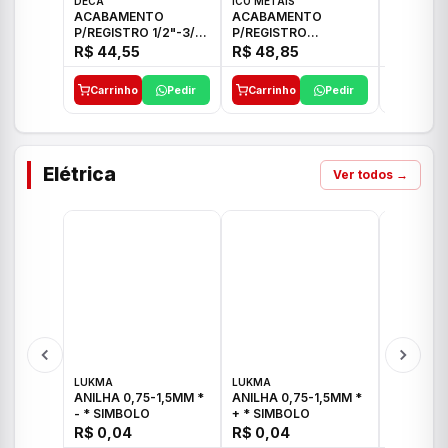
DECA
ICO METAIS
TIGRE
ACABAMENTO
ACABAMENTO
ACABAM
P/REGISTRO 1/2"-3/4"
P/REGISTRO
P/REGIS
E 1"C21.PQ DECA
1/2"-3/4"-1" ACB M
1/2"-3/4
R$ 44,55
R$ 48,85
R$ 32,9
CS 33 ICO
CROSS T
Carrinho
Pedir
Carrinho
Pedir
Carrinh
Elétrica
Ver todos →
LUKMA
LUKMA
LUKMA
ANILHA 0,75-1,5MM *
ANILHA 0,75-1,5MM *
ANILHA 0
- * SIMBOLO
+ * SIMBOLO
R$ 0,04
R$ 0,04
R$ 0,04