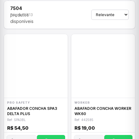
7504
produtos
Página 1/313
disponíveis
PRO SAFETY
WORKER
ABAFADOR CONCHA SPA3
ABAFADOR CONCHA WORKER
DELTA PLUS
WK60
Ref: SPA3BL
Ref: 442585
R$ 54,50
R$ 19,00