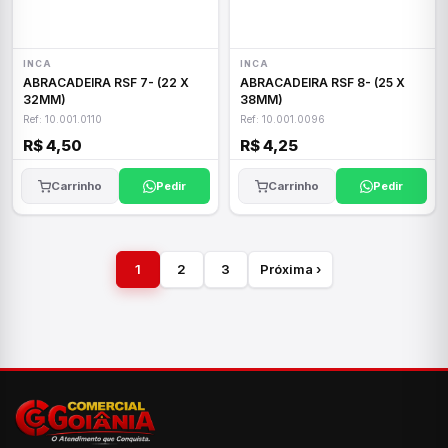
INCA
INCA
ABRACADEIRA RSF 7- (22 X
ABRACADEIRA RSF 8- (25 X
32MM)
38MM)
Ref: 10.001.0110
Ref: 10.001.0096
R$ 4,50
R$ 4,25
Carrinho
Pedir
Carrinho
Pedir
1
2
3
Próxima ›