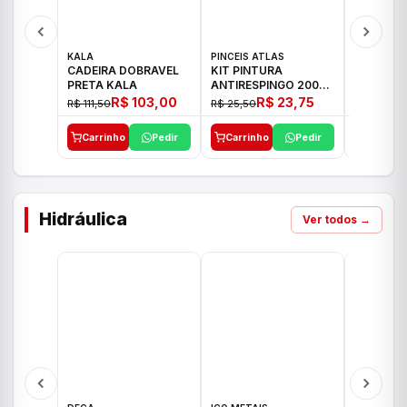
KALA
PINCEIS ATLAS
BOSCH
CADEIRA DOBRAVEL
KIT PINTURA
PARAFUS
PRETA KALA
ANTIRESPINGO 2003
FURADEI
ATLAS 03 PCS
12V GSR 
R$ 103,00
R$ 23,75
R$ 111,50
R$ 25,50
R$ 477,00
Carrinho
Pedir
Carrinho
Pedir
Carrinh
Hidráulica
Ver todos →