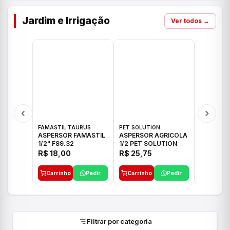
Jardim e Irrigação
Ver todos →
FAMASTIL TAURUS
PET SOLUTION
IMPLEBRA
ASPERSOR FAMASTIL
ASPERSOR AGRICOLA
ASPERSO
1/2" F89.32
1/2 PET SOLUTION
3/4 IMPL
R$ 18,00
R$ 25,75
R$ 26,3
Carrinho
Pedir
Carrinho
Pedir
Carrinh
Filtrar por categoria