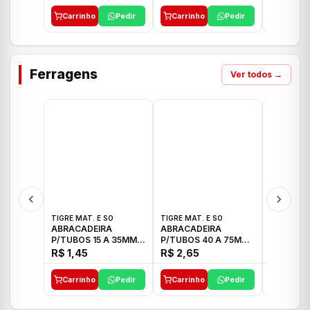
Carrinho
Pedir
Carrinho
Pedir
Carrinh
Ferragens
Ver todos →
TIGRE MAT. E SO
TIGRE MAT. E SO
TIGRE MAT
ABRACADEIRA
ABRACADEIRA
ABRACAD
P/TUBOS 15 A 35MM
P/TUBOS 40 A 75MM
P/TUBOS 
TIGRE
TIGRE
TIGRE
R$ 1,45
R$ 2,65
R$ 6,05
Carrinho
Pedir
Carrinho
Pedir
Carrinh