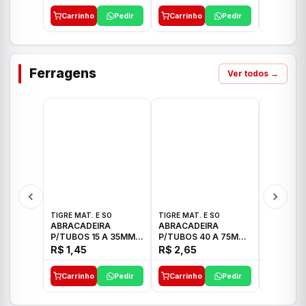
Carrinho
Pedir
Carrinho
Pedir
Carrinh
Ferragens
Ver todos →
TIGRE MAT. E SO
TIGRE MAT. E SO
TIGRE MAT
ABRACADEIRA
ABRACADEIRA
ABRACAD
P/TUBOS 15 A 35MM
P/TUBOS 40 A 75MM
P/TUBOS 
TIGRE
TIGRE
TIGRE
R$ 1,45
R$ 2,65
R$ 6,05
Carrinho
Pedir
Carrinho
Pedir
Carrinh