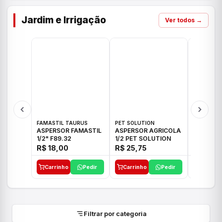
Jardim e Irrigação
Ver todos →
FAMASTIL TAURUS
PET SOLUTION
IMPLEBRA
ASPERSOR FAMASTIL
ASPERSOR AGRICOLA
ASPERSO
1/2" F89.32
1/2 PET SOLUTION
3/4 IMPL
R$ 18,00
R$ 25,75
R$ 26,3
Carrinho
Pedir
Carrinho
Pedir
Carrinh
Filtrar por categoria