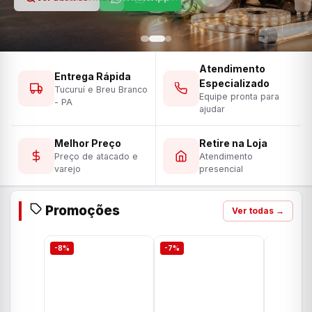
Atendimento
Entrega Rápida
Especializado
Tucuruí e Breu Branco
Equipe pronta para
- PA
ajudar
Melhor Preço
Retire na Loja
Preço de atacado e
Atendimento
varejo
presencial
Promoções
Ver todas →
-8%
-7%
-7%