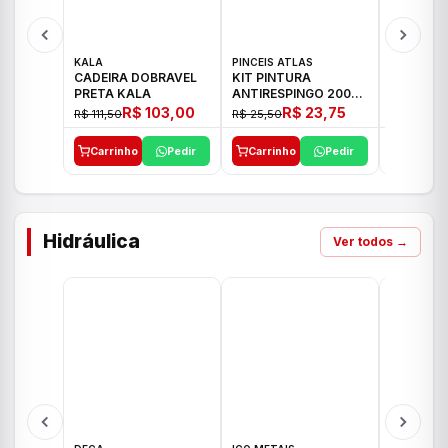
KALA
PINCEIS ATLAS
BOSCH
CADEIRA DOBRAVEL
KIT PINTURA
PARAFUS
PRETA KALA
ANTIRESPINGO 2003
FURADEI
ATLAS 03 PCS
12V GSR 
R$ 103,00
R$ 23,75
R$ 111,50
R$ 25,50
R$ 477,00
Carrinho
Pedir
Carrinho
Pedir
Carrinh
Hidráulica
Ver todos →