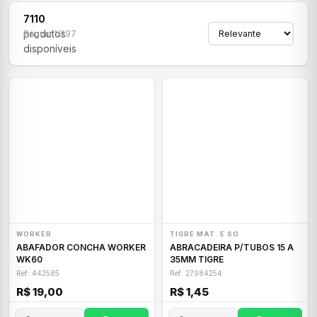
7110
produtos
Página 1/297
disponíveis
WORKER
TIGRE MAT. E SO
ABAFADOR CONCHA WORKER
ABRACADEIRA P/TUBOS 15 A
WK60
35MM TIGRE
Ref: 442585
Ref: 27984254
R$ 19,00
R$ 1,45