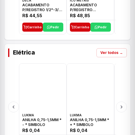
DECA
ICO METAIS
TIGRE
ACABAMENTO
ACABAMENTO
ACABAM
P/REGISTRO 1/2"-3/4"
P/REGISTRO
P/REGIS
E 1"C21.PQ DECA
1/2"-3/4"-1" ACB M
1/2"-3/4
R$ 44,55
R$ 48,85
R$ 32,9
CS 33 ICO
CROSS T
Carrinho
Pedir
Carrinho
Pedir
Carrinh
Elétrica
Ver todos →
LUKMA
LUKMA
LUKMA
ANILHA 0,75-1,5MM *
ANILHA 0,75-1,5MM *
ANILHA 0
- * SIMBOLO
+ * SIMBOLO
R$ 0,04
R$ 0,04
R$ 0,04