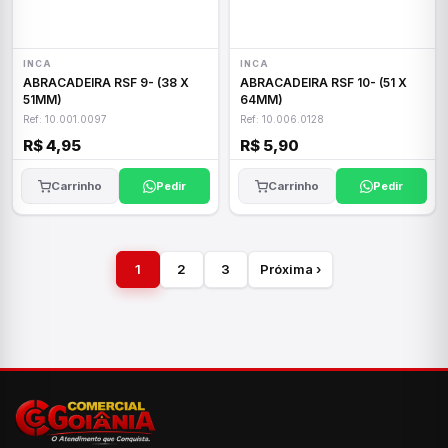
INCA
INCA
ABRACADEIRA RSF 9- (38 X
ABRACADEIRA RSF 10- (51 X
51MM)
64MM)
Ref: 10.001.0097
Ref: 10.006.0128
R$ 4,95
R$ 5,90
Carrinho
Pedir
Carrinho
Pedir
1
2
3
Próxima ›