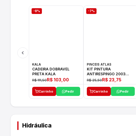
-8%
-7%
KALA
PINCEIS ATLAS
CADEIRA DOBRAVEL
KIT PINTURA
PRETA KALA
ANTIRESPINGO 2003
ATLAS 03 PCS
R$ 103,00
R$ 23,75
R$ 111,50
R$ 25,50
Carrinho
Pedir
Carrinho
Pedir
Hidráulica