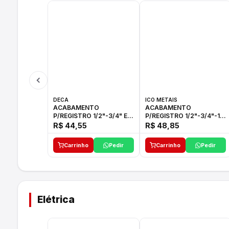
DECA
ICO METAIS
ACABAMENTO
ACABAMENTO
P/REGISTRO 1/2"-3/4" E
P/REGISTRO 1/2"-3/4"-1"
1"C21.PQ DECA
ACB M CS 33 ICO
R$ 44,55
R$ 48,85
Carrinho
Pedir
Carrinho
Pedir
Elétrica