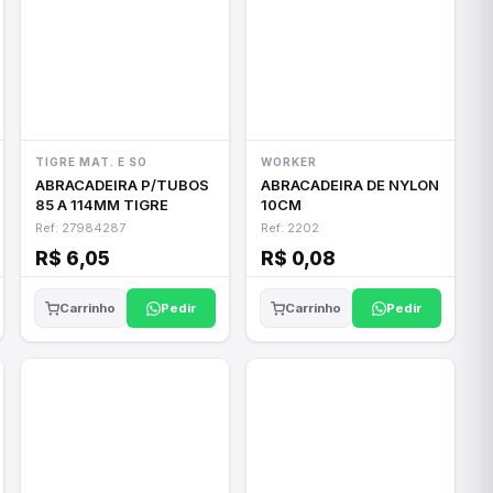
TIGRE MAT. E SO
WORKER
ABRACADEIRA P/TUBOS
ABRACADEIRA DE NYLON
85 A 114MM TIGRE
10CM
Ref: 27984287
Ref: 2202
R$ 6,05
R$ 0,08
Pedir
Pedir
Carrinho
Carrinho