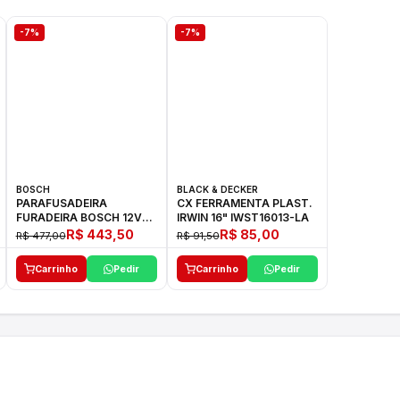
-7%
-7%
BOSCH
BLACK & DECKER
PARAFUSADEIRA
CX FERRAMENTA PLAST.
FURADEIRA BOSCH 12V
IRWIN 16" IWST16013-LA
GSR 1000 SMART
R$ 443,50
R$ 85,00
R$ 477,00
R$ 91,50
Carrinho
Pedir
Carrinho
Pedir