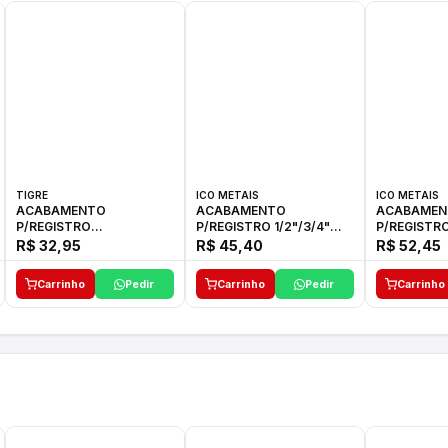
TIGRE
ICO METAIS
ICO METAIS
ACABAMENTO
ACABAMENTO
ACABAMEN
P/REGISTRO
P/REGISTRO 1/2"/3/4"
P/REGISTRO
1/2"-3/4"-1"ELLA CROSS
1416 ACB 33 E ICO
1416 C-50 I
R$ 32,95
R$ 45,40
R$ 52,45
TIGRE
Carrinho
Pedir
Carrinho
Pedir
Carrinho