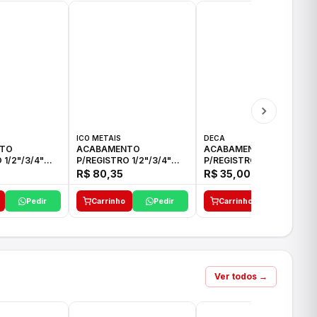
ICO METAIS
DECA
TO
ACABAMENTO
ACABAMENTO
 1/2"/3/4"
P/REGISTRO 1/2"/3/4"
P/REGISTRO 1/2"/3/4" C-
CO
ACB CS ALV E ICO
35 DECA
R$ 80,35
R$ 35,00
Pedir
Carrinho
Pedir
Carrinho
Pedir
Ver todos →