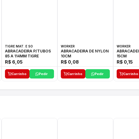
TIGRE MAT. E SO
WORKER
WORKER
ABRACADEIRA P/TUBOS
ABRACADEIRA DE NYLON
ABRACADEI
85 A 114MM TIGRE
10CM
15CM
R$ 6,05
R$ 0,08
R$ 0,15
Carrinho
Pedir
Carrinho
Pedir
Carrinho