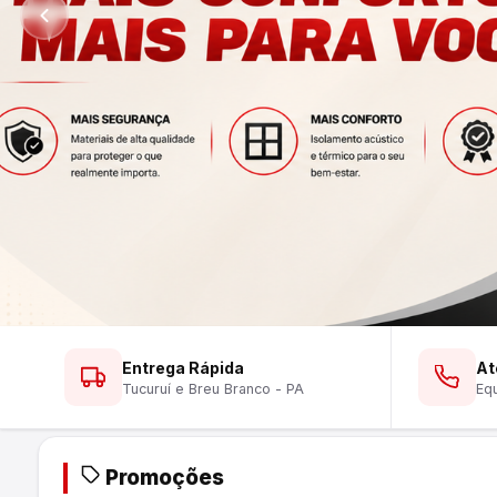
Tintas, esmaltes, vernizes e acessórios das 
ao acabamento perfeito.
Ver Lustres
Ver Ferramentas
Ver Tintas
WhatsApp
WhatsApp
WhatsApp
Entrega Rápida
At
Tucuruí e Breu Branco - PA
Equ
Promoções